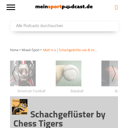
>
>
Home
Mixed-Sport
Matt in 4 | Schachgedichte von & mit Martin Hahn (Folge 16)
American Football
Baseball
Basketba
Schachgeflüster by
Chess Tigers