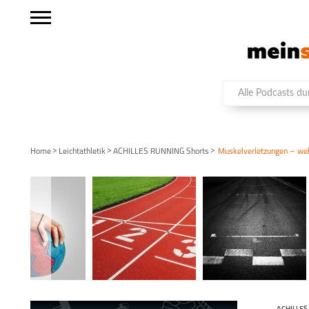
>
>
>
Home
Leichtathletik
ACHILLES RUNNING Shorts
Muskelverletzungen – wel