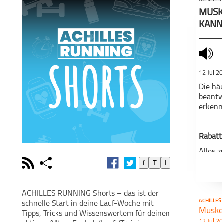
ACHILLES
MUSK
KANN
mute
12 Jul 2
Die hä
beantw
erkenn
Rabatt
Alles 
rss
share
f
T
I
schließen
Bild:
PODCAST ABONNIEREN
POD
ACHILLES RUNNING Shorts – das ist der
Musik:
ACHILLES
schnelle Start in deine Lauf-Woche mit
facebook
Tipps, Tricks und Wissenswertem für deinen
12 Jul 2