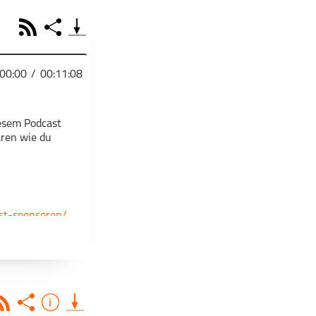
RSS
Share
00:00
/
00:11:08
PODCAST TEILEN
iesem Podcast
ären wie du
Facebook
Tweet
Email
Embed
Apple Podcast
RSS
Spotify
ast-sponsoren/
Deezer
Footb❤ll
Link
Starten bei
Teile diese Folge mit deinen Freunden
Rss
Share
Info