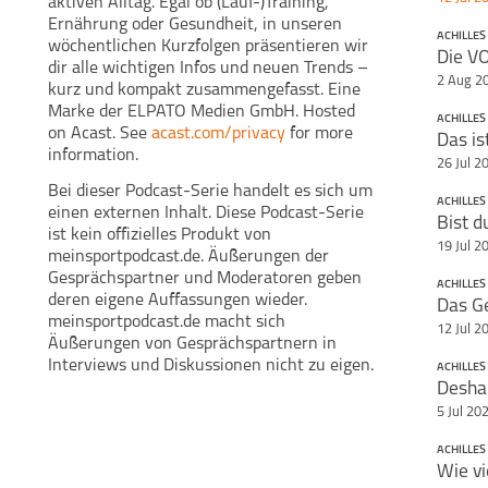
aktiven Alltag. Egal ob (Lauf-)Training,
Ernährung oder Gesundheit, in unseren
ACHILLES
wöchentlichen Kurzfolgen präsentieren wir
more informati
See
ac
dir alle wichtigen Infos und neuen Trends –
Serie hande
ACHILLES
2 Aug 2
kurz und kompakt zusammengefasst. Eine
externen Inhal
RUNNING Shorts
ist kein of
Marke der ELPATO Medien GmbH. Hosted
ACHILLES
meinsportpodc
on Acast. See
acast.com/privacy
for more
Das is
Gesprächspar
information.
Dieser
geben deren 
26 Jul 2
wieder. mein
www.p
Bei dieser Podcast-Serie handelt es sich um
sich Ä
Distri
ACHILLES
Gesprächspart
einen externen Inhalt. Diese Podcast-Serie
Diskussionen 
ist kein offizielles Produkt von
Du möc
https://meinspo
19 Jul 2
meinsportpodcast.de. Äußerungen der
running-sho
Dann 
Gesprächspartner und Moderatoren geben
title="Email 
ACHILLES
Dort e
target=
deren eigene Auffassungen wieder.
Das Ge
kosten
Teile diese Se
meinsportpodcast.de macht sich
12 Jul 2
Äußerungen von Gesprächspartnern in
Interviews und Diskussionen nicht zu eigen.
ACHILLES
Deshal
5 Jul 20
ACHILLES
Wie vi