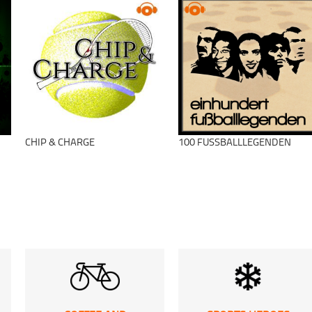
ACHILLES
Leichtathletik
RUNNING Shorts
schließen
ACHILLES
Leichtathletik
RUNNING Shorts
schließen
CHIP & CHARGE
100 FUSSBALLLEGENDEN
schließen