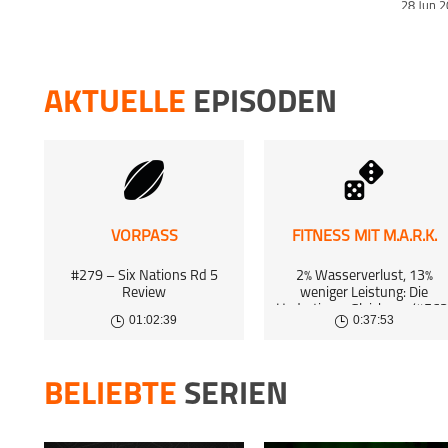
28 Jun 
ACHILLES
21 Jun 
AKTUELLE
EPISODEN
ACHILLES
Du bis
14 Jun 
ACHILLES
Diese 
7 Jun 2
VORPASS
FITNESS MIT M.A.R.K.
ACHILLES
#279 – Six Nations Rd 5
2% Wasserverlust, 13%
Umfang
Review
weniger Leistung: Die
Hydrations-Gleichung (#563
31 May 
01:02:39
0:37:53
BELIEBTE
SERIEN