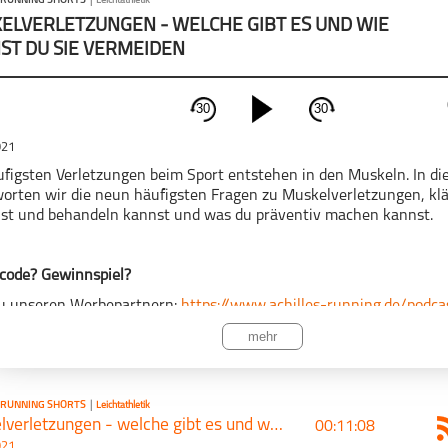
 RUNNING SHORTS
|
Leichtathletik
ELVERLETZUNGEN - WELCHE GIBT ES UND WIE
ST DU SIE VERMEIDEN
30
30
schließen
021
PODCAST ABONNIEREN
ufigsten Verletzungen beim Sport entstehen in den Muskeln. In d
orten wir die neun häufigsten Fragen zu Muskelverletzungen, kl
st und behandeln kannst und was du präventiv machen kannst.
code? Gewinnspiel?
ACHILLES
Leichtathletik
zu unseren Werbepartnern:
RUNNING Shorts
https://www.achilles-running.de/podc
mehr
 ACHILLES RUNNING
CAST TEILEN
 No Excuses
 RUNNING SHORTS
|
Leichtathletik
Muskelverletzungen - welche gibt es und wie kannst du sie vermeiden
00:11:08
Tweet
acast.com/privacy
for
021