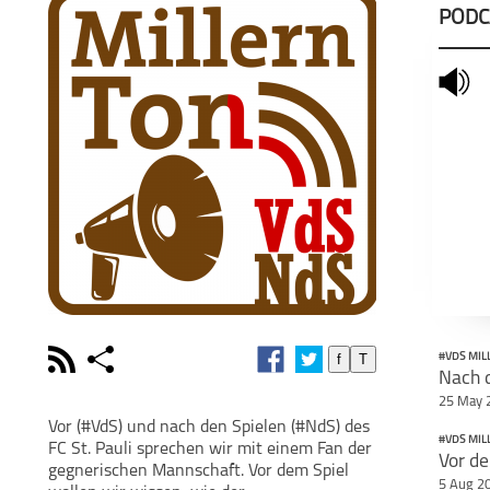
PODC
mute
rss
share
f
T
#VDS MIL
schließen
25 May 
PODCAST ABONNIEREN
POD
Vor (#VdS) und nach den Spielen (#NdS) des
#VDS MIL
FC St. Pauli sprechen wir mit einem Fan der
facebook
gegnerischen Mannschaft. Vor dem Spiel
5 Aug 2