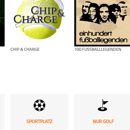
#VdS MillernTon
Fußball
#NdS
schließen
schließen
CHIP & CHARGE
100 FUSSBALLLEGENDEN
SPORTPLATZ
NUR GOLF