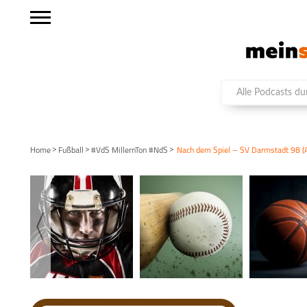
>
>
>
Home
Fußball
#VdS MillernTon #NdS
Nach dem Spiel – SV Darmstadt 98 (