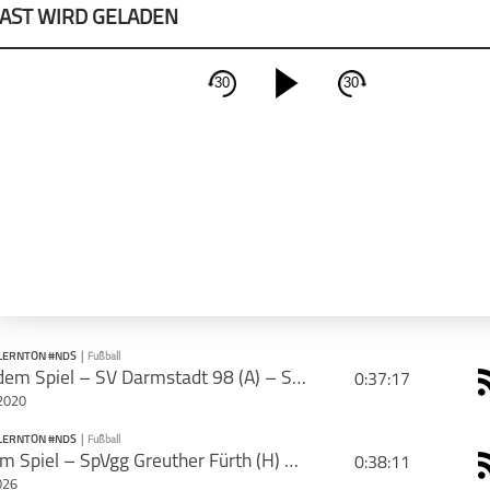
AST WIRD GELADEN
30
30
schließen
PODCAST ABONNIEREN
Apple Podcast
Deeze
LERNTON #NDS
|
Fußball
Nach dem Spiel – SV Darmstadt 98 (A) – Spieltag 27 – Saison 2019/20
0:37:17
2020
CAST TEILEN
LERNTON #NDS
|
Fußball
PODCAST ABONNIEREN
Vor dem Spiel – SpVgg Greuther Fürth (H) – Spieltag 1 – Saison 2026/27
0:38:11
Tweet
Email
026