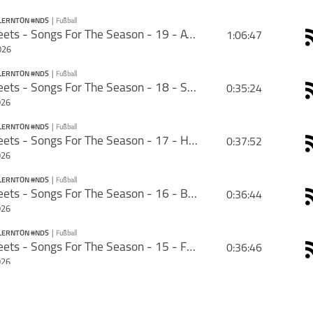
LERNTON #NDS
|
Fußball
PODCAST ABONNIEREN
MT Meets - Songs For The Season - 19 - ATA: Land in Sicht
1:06:47
rie mit deinen Freunden
026
LERNTON #NDS
|
Fußball
PODCAST ABONNIEREN
MT Meets - Songs For The Season - 18 - SGD: I'm So Excited
0:35:24
026
#VdS MillernTon
Fußball
#NdS
LERNTON #NDS
|
Fußball
PODCAST ABONNIEREN
MT Meets - Songs For The Season - 17 - H96: Won't Forget These Days
0:37:52
026
#VdS MillernTon
Fußball
#NdS
LERNTON #NDS
|
Fußball
PODCAST ABONNIEREN
MT Meets - Songs For The Season - 16 - BSC: Mastermind
0:36:44
schließen
026
#VdS MillernTon
Fußball
#NdS
LERNTON #NDS
|
Fußball
PODCAST ABONNIEREN
MT Meets - Songs For The Season - 15 - FCE: Take 'Em All
0:36:46
schließen
026
#VdS MillernTon
Fußball
#NdS
LERNTON #NDS
|
Fußball
PODCAST ABONNIEREN
MT Meets - Songs For The Season - 14 - WOB: I'll Believe In Anything
0:33:41
schließen