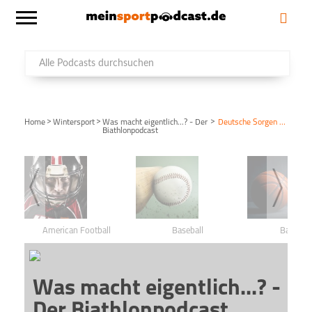
>
>
>
Home
Wintersport
Was macht eigentlich...? - Der
Deutsche Sorgen vor Olympia
Biathlonpodcast
American Football
Baseball
Basketba
Was macht eigentlich...? -
Der Biathlonpodcast