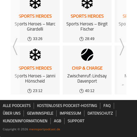
SPORTS HEROES
SPORTS HEROES
SPORT
Sports Heroes – Marc
Sports Heroes – Birgit
Sports H
Girardelli
Fischer
War
33:26
28:49
SPORTS HEROES
CHIP & CHARGE
SPOR
Sports Heroes – Janni
Zwischenruf: Lindsay
Margar
Hönscheid
Davenport
Kalk
Selbstd
23:12
40:12
ALLE PODCASTS
KOSTENLOSES PODCAST-HOSTING
FAQ
ÜBER UNS
GEWINNSPIELE
IMPRESSUM
DATENSCHUTZ
KUNDENINFORMATIONEN
AGB
SUPPORT
Copyright © 2026
meinsportpodcast.de