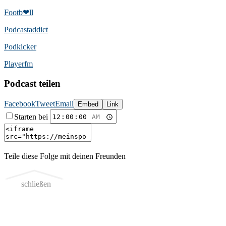
Footb❤ll
Podcast­addict
Podkicker
Playerfm
Podcast teilen
Facebook
Tweet
Email
Embed
Link
Starten bei
Teile diese Folge mit deinen Freunden
schließen