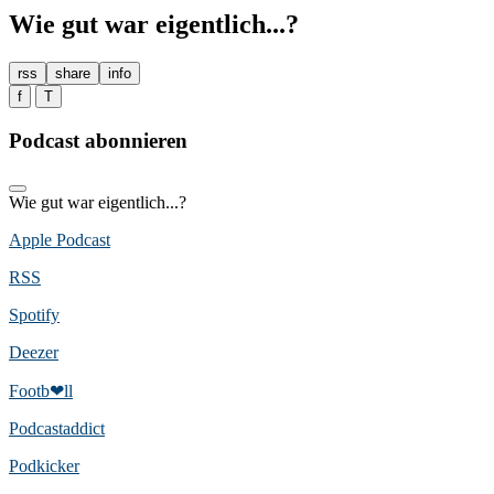
Wie gut war eigentlich...?
rss
share
info
f
T
Podcast abonnieren
Wie gut war eigentlich...?
Apple Podcast
RSS
Spotify
Deezer
Footb❤ll
Podcast­addict
Podkicker