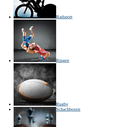
Radsport
Ringen
Rugby
Schachboxen