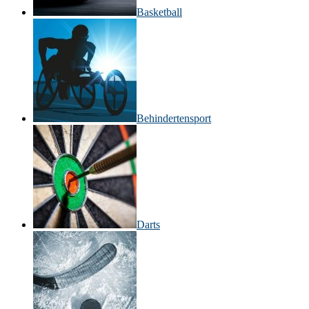
Basketball
Behinderten­sport
Darts