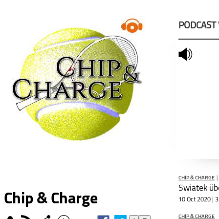
PODCAST
mute
CHIP & CHARGE
|
Chip & Charge
10 Oct 2020 | 
CHIP & CHARGE