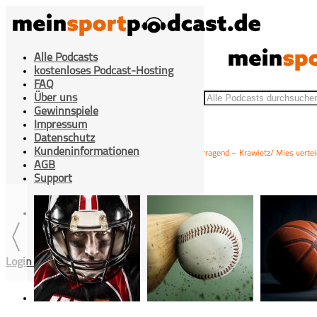
Alle Podcasts
kostenloses Podcast-Hosting
FAQ
Über uns
Gewinnspiele
Impressum
Datenschutz
Kundeninformationen
>
>
>
Swiatek überragend – Krawietz/ Mies vertei
Home
Tennis
Chip & Charge
AGB
Support
Cookies Einstellung
Login / Registrieren