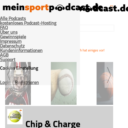
Alle Podcasts
kostenloses Podcast-Hosting
FAQ
Über uns
Gewinnspiele
Impressum
Datenschutz
>
>
>
Kundeninformationen
Home
Tennis
Chip & Charge
Österreich hat einiges vor!
AGB
Support
Cookies Einstellung
Login / Registrieren
American Football
Baseball
Basketball
Chip & Charge