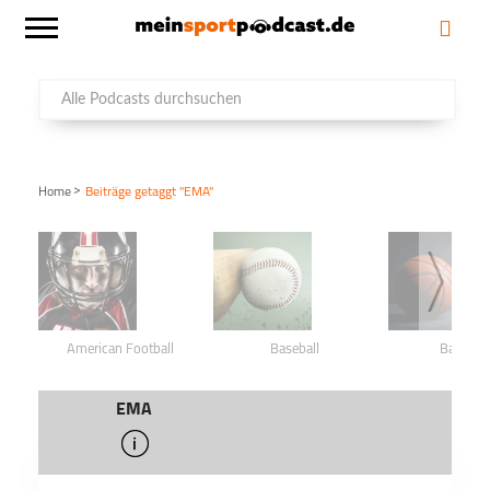
>
Home
Beiträge getaggt "EMA"
American Football
Baseball
Basketba
EMA
info
schließen