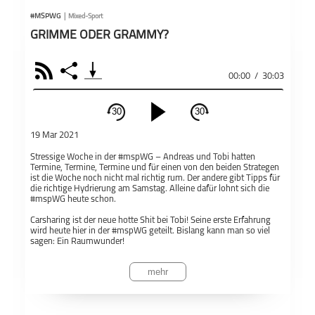
#MSPWG
|
Mixed-Sport
GRIMME ODER GRAMMY?
RSS
Share
00:00
/
30:03
30
30
schließen
19 Mar 2021
PODCAST ABONNIEREN
Stressige Woche in der #mspWG – Andreas und Tobi hatten
Termine, Termine, Termine und für einen von den beiden Strategen
Fac
ist die Woche noch nicht mal richtig rum. Der andere gibt Tipps für
die richtige Hydrierung am Samstag. Alleine dafür lohnt sich die
#mspWG heute schon.
Apple Podcast
Carsharing ist der neue hotte Shit bei Tobi! Seine erste Erfahrung
wird heute hier in der #mspWG geteilt. Bislang kann man so viel
#mspWG
Mixed-Sport
sagen: Ein Raumwunder!
Teil
Deezer
Natürlich wird auch wieder getippt. Der nächste Bundesligaspieltag
mehr
steht an und neben eins zwei drei attraktiven Spielen, gibt es –
insbesondere am Sonntag – wieder einen Haufen Spiele aus der
Kategorie schwere Kost. Aber Andreas und Tobi glänzen wie immer
Podkicker
mit guten Tipps und Expertise.