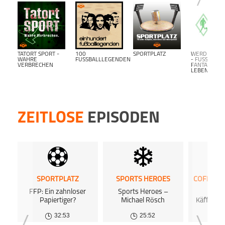
Dort 
kost
kost
Podca
TATORT SPORT -
100
SPORTPLATZ
WERDER BR
WAHRE
FUSSBALLLEGENDEN
- FUSSBALL F
VERBRECHEN
ANTALK L
EBENSLANG-
ZEITLOSE
EPISODEN
SPORTPLATZ
SPORTS HEROES
FFP: Ein zahnloser
Sports Heroes –
Epis
Papiertiger?
Michael Rösch
Käffeekr
32:53
25:52
0