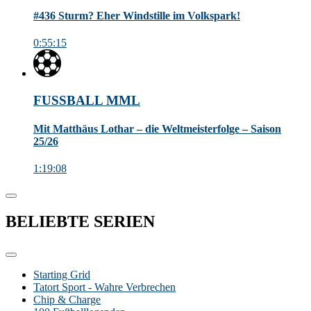
#436 Sturm? Eher Windstille im Volkspark!
0:55:15
FUSSBALL MML
Mit Matthäus Lothar – die Weltmeisterfolge – Saison
25/26
1:19:08
BELIEBTE
SERIEN
Starting Grid
Tatort Sport - Wahre Verbrechen
Chip & Charge