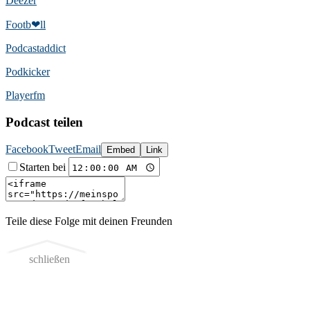
Deezer
Footb❤ll
Podcast­addict
Podkicker
Playerfm
Podcast teilen
Facebook
Tweet
Email
Embed
Link
Starten bei
Teile diese Folge mit deinen Freunden
schließen