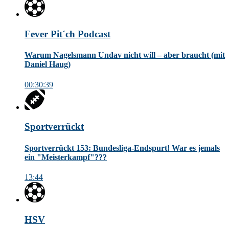
Fever Pit´ch Podcast
Warum Nagelsmann Undav nicht will – aber braucht (mit
Daniel Haug)
00:30:39
Sportverrückt
Sportverrückt 153: Bundesliga-Endspurt! War es jemals
ein "Meisterkampf"???
13:44
HSV