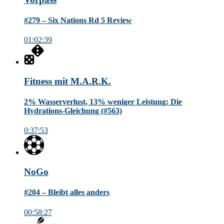
#279 – Six Nations Rd 5 Review
01:02:39
Fitness mit M.A.R.K.
2% Wasserverlust, 13% weniger Leistung: Die
Hydrations-Gleichung (#563)
0:37:53
NoGo
#204 – Bleibt alles anders
00:58:27