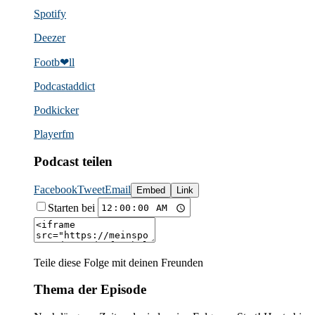
Spotify
Deezer
Footb❤ll
Podcast­addict
Podkicker
Playerfm
Podcast teilen
Facebook
Tweet
Email
Embed
Link
Starten bei
Teile diese Folge mit deinen Freunden
Thema der Episode