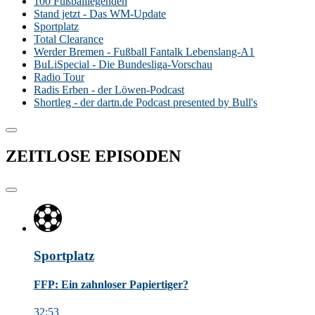
100 Fußballlegenden
Stand jetzt - Das WM-Update
Sportplatz
Total Clearance
Werder Bremen - Fußball Fantalk Lebenslang-A1
BuLiSpecial - Die Bundesliga-Vorschau
Radio Tour
Radis Erben - der Löwen-Podcast
Shortleg - der dartn.de Podcast presented by Bull's
ZEITLOSE
EPISODEN
Sportplatz
FFP: Ein zahnloser Papiertiger?
32:53