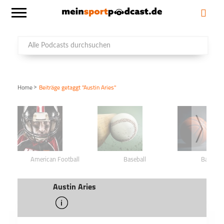
>
Home
Beiträge getaggt "Austin Aries"
American Football
Baseball
Basketba
Austin Aries
info
schließen