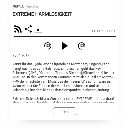
PINFALL
|
Wrestling
EXTREME HARMLOSIGKEIT
RSS
Share
00:00
/
1:00:50
30
30
schließen
2 Jun 2017
PODCAST ABONNIEREN
Kennt ihr das? Jede Woche irgendeine Mottoparty? Irgendwann
hängt euch das zum Hals raus. Ein bisschen geht das Kevin
Fac
Scheuren (@KS_0811) und Thomas Steuer (@Steuerkreuz) bei der
WWE so. In den kommenden Monaten reiht sich quasi ein Motto-
PPV dem nächsten an. Muss das denn sein? Wie schön wäre es,
Apple Podcast
wenn wieder die Fehden die Matches bestimmen und nicht der
Kalender? Eine der vielen Diskussionspunkte in dieser Sendung.
Pinfall
Wrestling
Extreme Rules steht am Wochenende an. EXTREME steht da drauf,
aber HARMLOS ist drin. Auf richtig extreme Action können wir uns
Teil
Deezer
nicht freuen, dafür aber auf das Ende so mancher Fehde...oder?
mehr
Cruiserweights, die Aufgabe-Matches bestreiten. Hardy Boyz, die
Stahlkäfig-Matches wollen. Sasha Banks, die plötzlich zu 205 Live
geht. Das sind nur einige der Aspekte, die uns hier und da sauer
Podkicker
aufstoßen. Die WWE tut sich derzeit schwer, richtig gute Matches