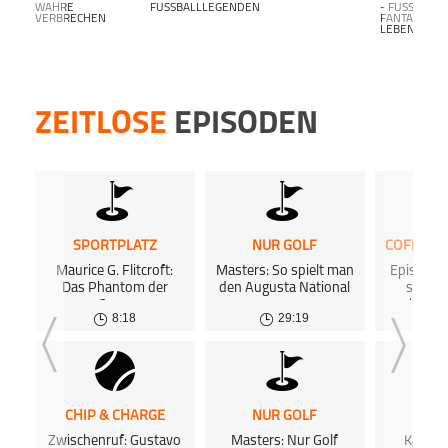
inform
WAHRE
FUSSBALLLEGENDEN
- FUSSBALL F
VERBRECHEN
ANTALK L
Dort 
EBENSLANG-
kost
kost
Podca
ZEITLOSE
EPISODEN
SPORTPLATZ
NUR GOLF
Maurice G. Flitcroft:
Masters: So spielt man
Episode 0
Das Phantom der
den Augusta National
sofort
Open
hörba
8:18
29:19
0
CHIP & CHARGE
NUR GOLF
SPOR
Zwischenruf: Gustavo
Masters: Nur Golf
Karl Ad