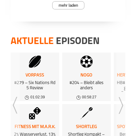
mehr laden
PODCAST ABONNIEREN
In der
Face
einen
Heims
Wagner
AKTUELLE
EPISODEN
Ein He
Scha
Deme
Knappencast
Emot
Teile
wahrn
eigene
Apple Podcast
Jener
andere
rechte
VORPASS
NOGO
schei
#279 – Six Nations Rd
#204 – Bleibt alles
HB#355 Bi
Deezer
zumind
5 Review
anders
gegen
Als w
Deshalb
königs
01:02:39
00:58:27
0
Hertha
Podkicker
Du mö
hosten
FITNESS MIT M.A.R.K.
SHORTLEG
Dann 
2% Wasserverlust, 13%
Shortleg Kompakt –
Beste W