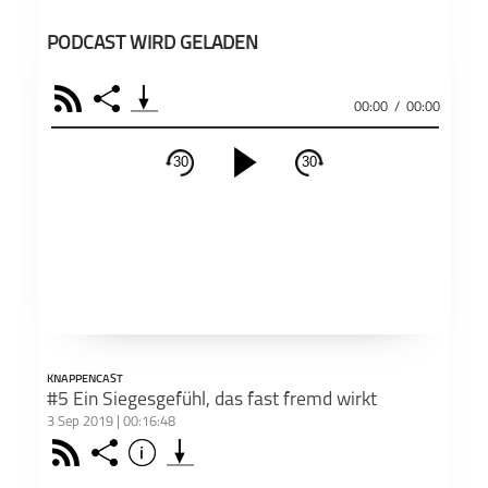
PODCAST WIRD GELADEN
RSS
Share
00:00
/
00:00
30
30
schließen
PODCAST ABONNIEREN
Fac
Apple Podcast
RSS
KNAPPENCAST
Teil
Deezer
Footb❤ll
#5 Ein Siegesgefühl, das fast fremd wirkt
3 Sep 2019 | 00:16:48
Rss
Share
Info
schließen
Podkicker
Playerfm