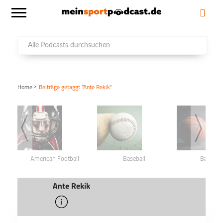
>
Home
Beiträge getaggt "Ante Rekik"
American Football
Baseball
Basketba
Ante Rekik
info
schließen