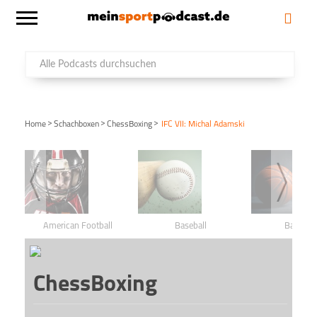
>
>
>
Home
Schachboxen
ChessBoxing
IFC VII: Michal Adamski
American Football
Baseball
Basketba
ChessBoxing