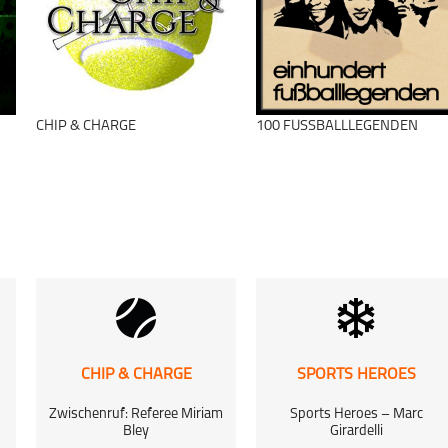
Motorrad
Motorsport
Starting Grid
schließen
CHIP & CHARGE
100 FUSSBALLLEGENDEN
schließen
CHIP & CHARGE
SPORTS HEROES
Zwischenruf: Referee Miriam
Sports Heroes – Marc
Bley
Girardelli