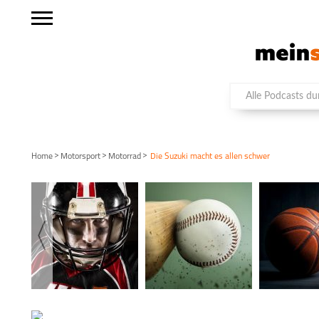
>
>
>
Home
Motorsport
Motorrad
Die Suzuki macht es allen schwer