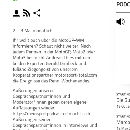
PODC
moderator
rss
share
schließen
mute
MODERATOREN
PODCAST ABONNIEREN
POD
2 – 3 Mal monatlich
Ihr wollt euch über die MotoGP-WM
facebook
informieren? Schaut nicht weiter! Nach
jedem Rennen in der MotoGP, Moto2 oder
Moto3 bespricht Andreas Thies mit den
Teile diese Se
beiden Experten Gerald Dirnbeck und
Andreas Thies
Juliane Ziegengeist von unserem
Starting Grid - Das
MotoGP-Magazin
Kooperationspartner motorsport-total.com
die Ereignisse des Renn-Wochenendes.
Äußerungen unserer
STARTING
Gesprächspartner*innen und
Die Su
Moderator*innen geben deren eigene
19 Oct 
Auffassungen wieder.
https://meinsportpodcast.de macht sich
STARTING
Äußerungen seiner
Gesprächspartner*innen in Interviews und
15 May 