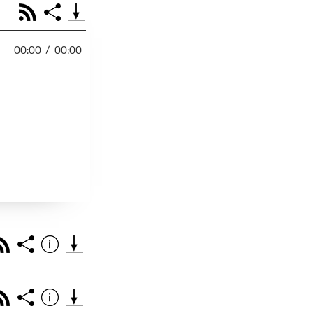
RSS
Share
00:00
/
00:00
PODCAST TEILEN
Facebook
Tweet
Email
Embed
RSS
Spotify
r
Footb❤ll
Link
Starten bei
Rss
Share
Info
Teile diese Folge mit deinen Freunden
THEMA DER EPISO
PODCAST TEILEN
Rss
Share
Info