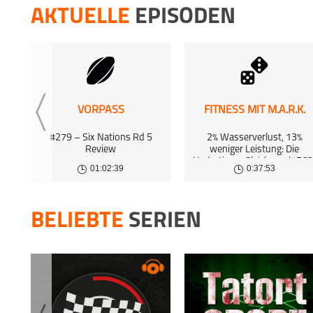
11 Nov 
AKTUELLE
EPISODEN
STARTING
7 Nov 2
STARTING
24 Oct 
VORPASS
FITNESS MIT M.A.R.K.
STARTING
#279 – Six Nations Rd 5
2% Wasserverlust, 13%
Review
weniger Leistung: Die
Hydrations-Gleichung (#563
17 Oct 
01:02:39
0:37:53
BELIEBTE
SERIEN