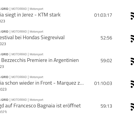
 GRID
|
MOTORRAD
|
Motorsport
PODCAST ABONNIEREN
a siegt in Jerez - KTM stark
01:03:17
023
 GRID
|
MOTORRAD
|
Motorsport
PODCAST ABONNIEREN
estival bei Hondas Siegrevival
52:56
2023
Motorrad
Motorsport
Starting Grid
 GRID
|
MOTORRAD
|
Motorsport
PODCAST ABONNIEREN
Bezzecchis Premiere in Argentinien
59:02
023
Motorrad
Motorsport
Starting Grid
 GRID
|
MOTORRAD
|
Motorsport
PODCAST ABONNIEREN
Bagnaia schon wieder in Front - Marquez zieht den Zorn auf sich
01:10:03
schließen
2023
Motorrad
Motorsport
Starting Grid
 GRID
|
MOTORRAD
|
Motorsport
PODCAST ABONNIEREN
gd auf Francesco Bagnaia ist eröffnet
59:13
schließen
2023
Motorrad
Motorsport
Starting Grid
 GRID
|
MOTORRAD
|
Motorsport
PODCAST ABONNIEREN
ste Testtag läutet das Jahr 2023 ein
51:28
schließen