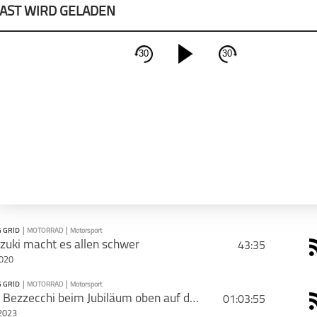
AST WIRD GELADEN
30
30
schließen
CAST TEILEN
PODCAST ABONNIEREN
Tweet
Email
Apple Podcast
rie mit deinen Freunden
Deeze
 GRID
|
MOTORRAD
|
Motorsport
zuki macht es allen schwer
43:35
2020
 GRID
|
MOTORRAD
|
Motorsport
PODCAST ABONNIEREN
Marco Bezzecchi beim Jubiläum oben auf dem Treppchen
01:03:55
2023