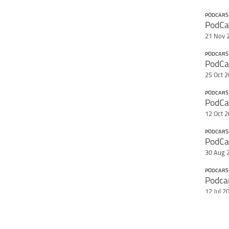
target=
Teile diese Se
PODCARS
PodCa
21 Nov 
PODCARS
25 Oct 
PODCARS
12 Oct 
PODCARS
PodCar
30 Aug 
PODCARS
Podcar
12 Jul 2
PODCARS
PodCar