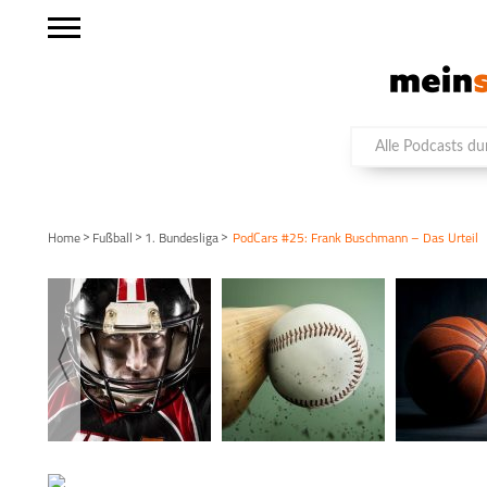
>
>
>
Home
Fußball
1. Bundesliga
PodCars #25: Frank Buschmann – Das Urteil