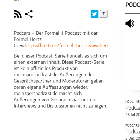
PODC
rss
share
T
schließen
mute
PODCAST ABONNIEREN
POD
Podcars – Der Formel 1 Podcast mit der
Formel Hertz
facebook
Crew
https://linktr.ee/formel_hertz
www.hertz879.de
www.ra
Bei dieser Podcast-Serie handelt es sich um
einen externen Inhalt. Diese Podcast-Serie
www.hertz879
ist kein offizielles Produkt von
Bei dieser Po
meinsportpodcast.de. Äußerungen der
PodCars
sich um einen 
Gesprächspartner und Moderatoren geben
Podcast-Seri
Produkt von 
deren eigene Auffassungen wieder.
Äußerungen d
meinsportpodcast.de macht sich
und Moderator
Äußerungen von Gesprächspartnern in
Auffas
PODCARS
Interviews und Diskussionen nicht zu eigen.
meinsportpo
PodCa
Äußerungen v
26 Jul 2
in Interviews 
zu 
PODCARS
https://meins
PodCar
sport/nachget
title="Email 
3 Dec 2