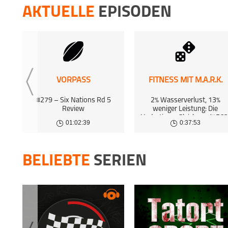
10 May 
AKTUELLE
EPISODEN
PODCARS
PodCa
7 Apr 2
PODCARS
22 Mar 
VORPASS
FITNESS MIT M.A.R.K.
#279 – Six Nations Rd 5
2% Wasserverlust, 13%
Review
weniger Leistung: Die
Hydrations-Gleichung (#563
01:02:39
0:37:53
BELIEBTE
SERIEN