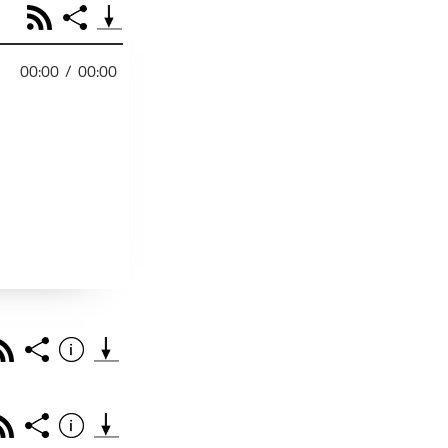
RSS
Share
00:00
/
00:00
PODCAST TEILEN
Facebook
Tweet
Email
Embed
RSS
Spotify
r
Footb❤ll
Link
Starten bei
Rss
Share
Info
Teile diese Folge mit deinen Freunden
THEMA DER EPISO
PODCAST TEILEN
Rss
Share
Info