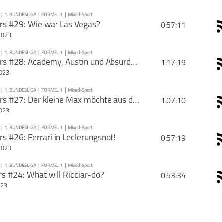
"_blank">Email
rie mit deinen Freunden
|
1. BUNDESLIGA
|
FORMEL 1
|
Mixed-Sport
PODCAST ABONNIEREN
rs #29: Wie war Las Vegas?
0:57:11
2023
|
1. BUNDESLIGA
|
FORMEL 1
|
Mixed-Sport
PODCAST ABONNIEREN
PodCars #28: Academy, Austin und Absurdes mit Lisa Höfer
1:17:19
2023
1. Bundesliga
Formel 1
Mixed-Sport
PodC
|
1. BUNDESLIGA
|
FORMEL 1
|
Mixed-Sport
PODCAST ABONNIEREN
PodCars #27: Der kleine Max möchte aus dem Weltmeisterparadies abgeholt werden!
1:07:10
2023
1. Bundesliga
Formel 1
Mixed-Sport
PodC
|
1. BUNDESLIGA
|
FORMEL 1
|
Mixed-Sport
PODCAST ABONNIEREN
s #26: Ferrari in Leclerungsnot!
0:57:19
schließen
2023
1. Bundesliga
Formel 1
Mixed-Sport
PodC
|
1. BUNDESLIGA
|
FORMEL 1
|
Mixed-Sport
PODCAST ABONNIEREN
s #24: What will Ricciar-do?
0:53:34
schließen
023
1. Bundesliga
Formel 1
Mixed-Sport
PodC
|
1. BUNDESLIGA
|
FORMEL 1
|
Mixed-Sport
PODCAST ABONNIEREN
s #23: Cringe Alarm in Miami!
1:06:29
schließen