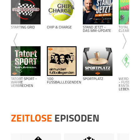
STARTING GRID
CHIP & CHARGE
STAND JETZT -
TOTAL
DAS WM-UPDATE
CLEARANCE
TATORT SPORT -
100
SPORTPLATZ
WERDER BR
WAHRE
FUSSBALLLEGENDEN
- FUSSBALL F
VERBRECHEN
ANTALK L
EBENSLANG-
ZEITLOSE
EPISODEN