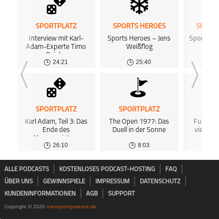
SPORTPLATZ
SPORTS HEROES
SPORT
Interview mit Karl-
Sports Heroes – Jens
Sports He
Adam-Experte Timo
Weißflog
Fi
Reinke
24:21
25:40
SPORTPLATZ
SPORTPLATZ
SPOR
Karl Adam, Teil 3: Das
The Open 1977: Das
Fußball,
Ende des
Duell in der Sonne
viele Sc
Hexenmeisters
26:10
8:03
ALLE PODCASTS
KOSTENLOSES PODCAST-HOSTING
FAQ
ÜBER UNS
GEWINNSPIELE
IMPRESSUM
DATENSCHUTZ
KUNDENINFORMATIONEN
AGB
SUPPORT
Copyright © 2026
meinsportpodcast.de