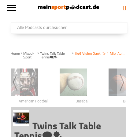
>
>
>
Home
Mixed-
Twins Talk Table
#46 Vielen Dank für 1 Mio. Aufrufe! 😍👍🗨️🏓
Sport
Tennis🗨️🏓
American Football
Baseball
Basketba
Twins Talk Table
Tennis🗨️🏓