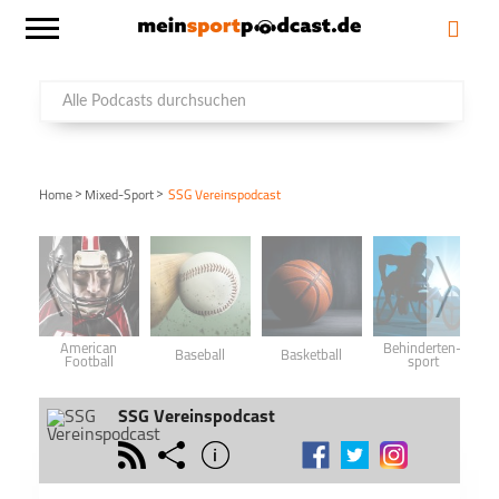
>
>
Home
Mixed-Sport
SSG Vereinspodcast
American
Behinderten­
Baseball
Basketball
Football
sport
SSG Vereinspodcast
rss
share
info
schließen