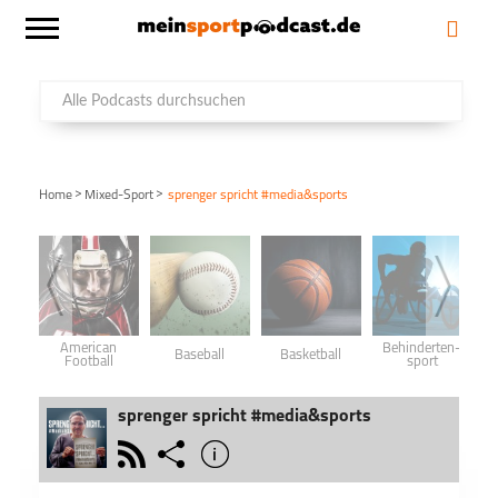
>
>
Home
Mixed-Sport
sprenger spricht #media&sports
American
Behinderten­
Baseball
Basketball
Football
sport
sprenger spricht #media&sports
rss
share
info
schließen