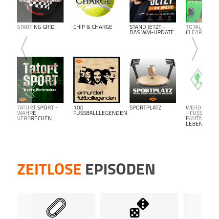
kost
kost
Podca
STARTING GRID
CHIP & CHARGE
STAND JETZT -
TOTAL
DAS WM-UPDATE
CLEARANCE
TATORT SPORT -
100
SPORTPLATZ
WERDER BR
WAHRE
FUSSBALLLEGENDEN
- FUSSBALL F
VERBRECHEN
ANTALK L
EBENSLANG-
ZEITLOSE
EPISODEN