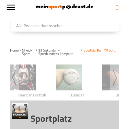
>
>
>
Home
Mixed-
99 Sekunden -
Sportbiz: Kein TV bei Heim-WM?
Sport
Sportbusiness kompakt
American Football
Baseball
Basketba
Sportplatz