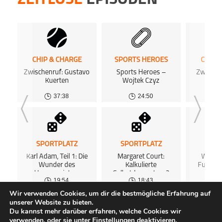
ZEITLOSE
EPISODEN
CHIP & CHARGE
SPORTS HEROES
CHIP 
Zwischenruf: Gustavo
Sports Heroes –
Zwische
Kuerten
Wojtek Czyz
S
37:38
24:50
SPORTPLATZ
SPORTPLATZ
SPOR
Karl Adam, Teil 1: Die
Margaret Court:
Wem ge
Wunder des
Kalkulierte
Fußball
Hexenmeisters
Selbstdemontage?
19:54
18:43
Wir verwenden Cookies, um dir die bestmögliche Erfahrung auf
unserer Website zu bieten.
ALLE PODCASTS
KOSTENLOSES PODCAST-HOSTING
FAQ
Du kannst mehr darüber erfahren, welche Cookies wir
ÜBER UNS
GEWINNSPIELE
IMPRESSUM
DATENSCHUTZ
verwenden, oder sie unter
Einstellungen
deaktivieren.