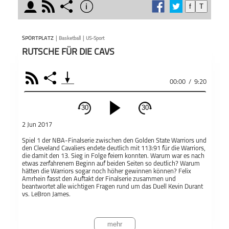
moderator
rss
share
info
f
T
schließen
täglic
MODERATOREN
PODCAST ABONNIEREN
Der „S
SPORTPLATZ
|
Basketball
|
US-Sport
wenn 
RUTSCHE FÜR DIE CAVS
Inter
wicht
RSS
Share
der Sp
00:00
/
9:20
Asmus
Teile
Malte Asmus
Andreas Thies
Dich i
Sportplatz
30
30
spann
schließen
Bereic
2 Jun 2017
PODCAST ABONNIEREN
Äußer
Spiel 1 der NBA-Finalserie zwischen den Golden State Warriors und
Gespr
den Cleveland Cavaliers endete deutlich mit 113:91 für die Warriors,
Fac
die damit den 13. Sieg in Folge feiern konnten. Warum war es nach
Moder
etwas zerfahrenem Beginn auf beiden Seiten so deutlich? Warum
Auffa
hätten die Warriors sogar noch höher gewinnen können? Felix
https
Apple 
Amrhein fasst den Auftakt der Finalserie zusammen und
beantwortet alle wichtigen Fragen rund um das Duell Kevin Durant
sich 
vs. LeBron James.
Gespr
Basketball
Sportplatz
US-Sport
und Di
Teil
De
Dieser Podcast wird vermarktet von der Podcastbude.
mehr
www.podcastbu.de
- Full-Service-Podcast-Agentur - Konzeption,