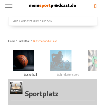
>
>
Home
Basketball
Rutsche für die Cavs
Basketball
Behinderten­sport
Da
Sportplatz