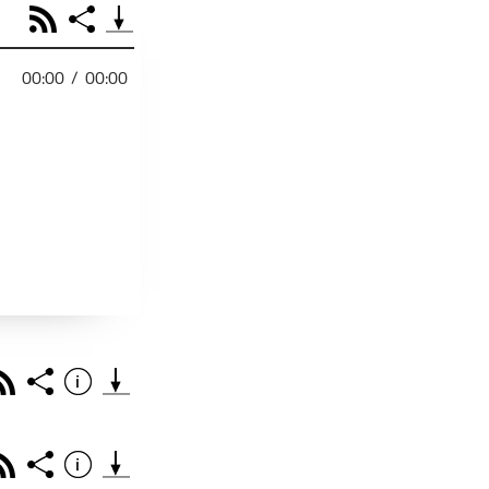
RSS
Share
00:00
/
00:00
PODCAST TEILEN
Facebook
Tweet
Email
Embed
RSS
Spotify
r
Footb❤ll
Link
Starten bei
Rss
Share
Info
Teile diese Folge mit deinen Freunden
THEMA DER EPISO
PODCAST TEILEN
Rss
Share
Info