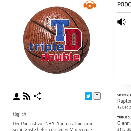
PODC
mute
moderator
rss
share
T
SPORTPL
Raptor
schließen
12 Dec 
MODERATOREN
PODCAST ABONNIEREN
POD
täglich
TRIPLE D
Der Podcast zur NBA. Andreas Thies und
facebook
seine Gäste liefern dir jeden Morgen die
21 Jul 2