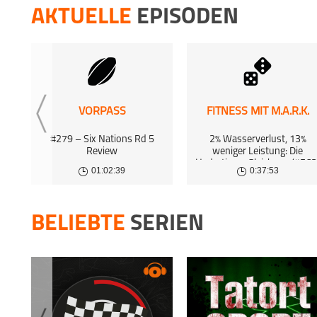
2 Jul 20
AKTUELLE
EPISODEN
TRIPLE D
Chris 
1 Jul 20
TRIPLE D
Ohne T
30 Jun 
VORPASS
FITNESS MIT M.A.R.K.
TRIPLE D
#279 – Six Nations Rd 5
2% Wasserverlust, 13%
Die Cl
Review
weniger Leistung: Die
Hydrations-Gleichung (#563
29 Jun 
01:02:39
0:37:53
BELIEBTE
SERIEN