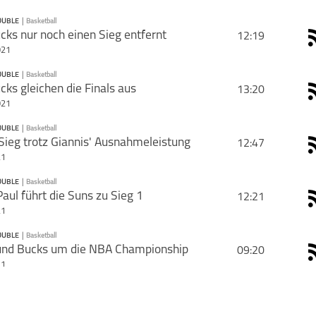
OUBLE
|
Basketball
PODCAST ABONNIEREN
cks nur noch einen Sieg entfernt
12:19
rie mit deinen Freunden
021
OUBLE
|
Basketball
PODCAST ABONNIEREN
cks gleichen die Finals aus
13:20
021
Basketball
Sportplatz
Triple Double
US-Sp
OUBLE
|
Basketball
PODCAST ABONNIEREN
ieg trotz Giannis' Ausnahmeleistung
12:47
21
Basketball
Triple Double
OUBLE
|
Basketball
PODCAST ABONNIEREN
Paul führt die Suns zu Sieg 1
12:21
schließen
21
Basketball
Triple Double
OUBLE
|
Basketball
PODCAST ABONNIEREN
und Bucks um die NBA Championship
09:20
schließen
21
Basketball
Triple Double
OUBLE
|
Basketball
PODCAST ABONNIEREN
Lopez gibt den Giannis
10:25
schließen