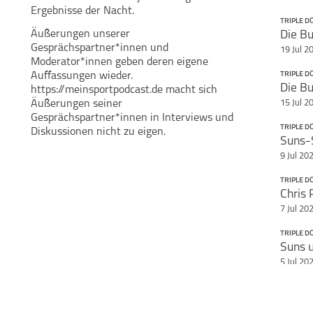
Ergebnisse der Nacht.
TRIPLE D
Äußerungen unserer
Die Bu
Teile diese Se
Andreas Thies
Gesprächspartner*innen und
19 Jul 2
Triple Double -
NBA Basketball
Moderator*innen geben deren eigene
Podcast
Auffassungen wieder.
TRIPLE D
Die Bu
https://meinsportpodcast.de macht sich
Äußerungen seiner
15 Jul 2
Gesprächspartner*innen in Interviews und
TRIPLE D
Diskussionen nicht zu eigen.
Suns-S
9 Jul 20
TRIPLE D
Chris 
7 Jul 20
TRIPLE D
Suns 
5 Jul 20
TRIPLE D
Brook 