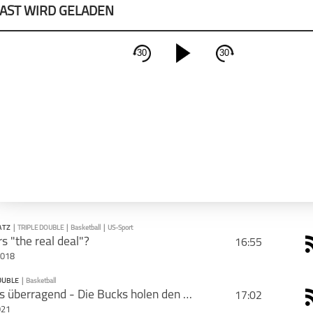
AST WIRD GELADEN
30
30
schließen
PODCAST ABONNIEREN
Apple Podcast
Deeze
ATZ
|
TRIPLE DOUBLE
|
Basketball
|
US-Sport
s "the real deal"?
16:55
2018
CAST TEILEN
OUBLE
|
Basketball
PODCAST ABONNIEREN
Giannis überragend - Die Bucks holen den Titel
17:02
Tweet
Email
021