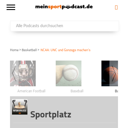
>
>
Home
Basketball
NCAA: UNC und Gonzaga machen’s
American Football
Baseball
Basketba
Sportplatz