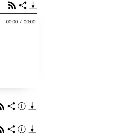
RSS
Share
00:00
/
00:00
PODCAST TEILEN
Facebook
Tweet
Email
Embed
RSS
Spotify
r
Footb❤ll
Link
Starten bei
Rss
Share
Info
Teile diese Folge mit deinen Freunden
THEMA DER EPISO
PODCAST TEILEN
Rss
Share
Info