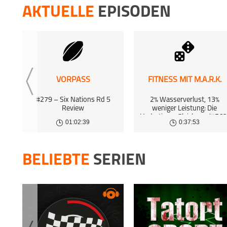
27 May 
AKTUELLE
EPISODEN
SPORTPL
22 May 
SPORTPL
15 May 
VORPASS
FITNESS MIT M.A.R.K.
SPORTPL
#279 – Six Nations Rd 5
2% Wasserverlust, 13%
Mit E
Review
weniger Leistung: Die
Hydrations-Gleichung (#563
7 May 2
01:02:39
0:37:53
BELIEBTE
SERIEN