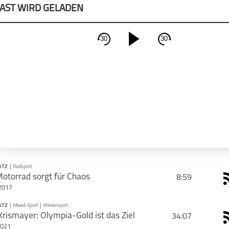
AST WIRD GELADEN
30
30
schließen
PODCAST ABONNIEREN
Apple Podcast
Deeze
ATZ
|
Radsport
Motorrad sorgt für Chaos
8:59
2017
CAST TEILEN
ATZ
|
Mixed-Sport
|
Wintersport
PODCAST ABONNIEREN
Krismayer: Olympia-Gold ist das Ziel
34:07
Tweet
Email
2021