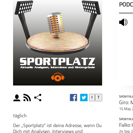
PODC
mute
moderator
rss
share
f
T
SPORTPL
Giro: 
schließen
15 May 
MODERATOREN
PODCAST ABONNIEREN
POD
täglich
SPORTPL
Falko 
Der „Sportplatz“ ist deine Adresse, wenn Du
facebook
Dich mit Analysen, Interviews und
24 Sep 