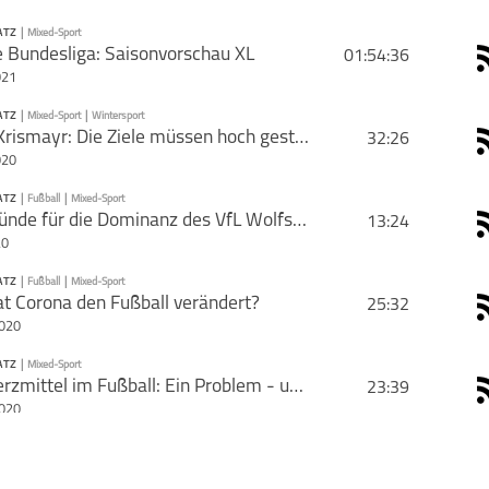
ATZ
|
Mixed-Sport
PODCAST ABONNIEREN
 Bundesliga: Saisonvorschau XL
01:54:36
rie mit deinen Freunden
021
ATZ
|
Mixed-Sport
|
Wintersport
PODCAST ABONNIEREN
Falko Krismayr: Die Ziele müssen hoch gesteckt sein!
32:26
020
Radsport
Sportplatz
ATZ
|
Fußball
|
Mixed-Sport
PODCAST ABONNIEREN
Die Gründe für die Dominanz des VfL Wolfsburg
13:24
20
Mixed-Sport
Sportplatz
Wintersport
ATZ
|
Fußball
|
Mixed-Sport
PODCAST ABONNIEREN
t Corona den Fußball verändert?
25:32
schließen
2020
Mixed-Sport
Sportplatz
ATZ
|
Mixed-Sport
PODCAST ABONNIEREN
Schmerzmittel im Fußball: Ein Problem - und nun?
23:39
schließen
2020
Mixed-Sport
Sportplatz
Wintersport
ATZ
|
Fußball
|
Mixed-Sport
PODCAST ABONNIEREN
Fußball unter der Forscher-Lupe: Trivial Offenses
33:41
schließen