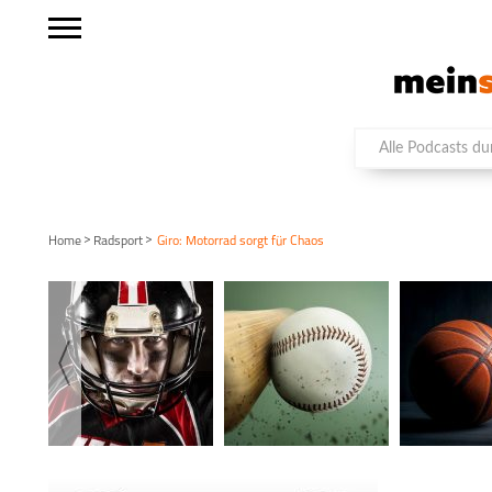
>
>
Home
Radsport
Giro: Motorrad sorgt für Chaos