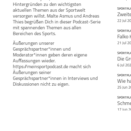
Hintergründen zu den wichtigsten
SPORTPL
aktuellen Themen aus der Sportwelt
Zweite
Teile diese Se
versorgen willst. Malte Asmus und Andreas
Malte Asmus
Andreas Thies
22 Jul 2
Thies begrüßen Dich in dieser Podcast-Serie
Sportplatz
mit spannenden Themen aus allen
SPORTPL
Bereichen des Sports.
Äußerungen unserer
21 Jul 2
Gesprächspartner*innen und
SPORTPL
Moderator*innen geben deren eigene
Auffassungen wieder.
6 Jul 20
https://meinsportpodcast.de macht sich
Äußerungen seiner
SPORTPL
Gesprächspartner*innen in Interviews und
Wie ha
Diskussionen nicht zu eigen.
25 Jun 
SPORTPL
17 Jun 
SPORTPL