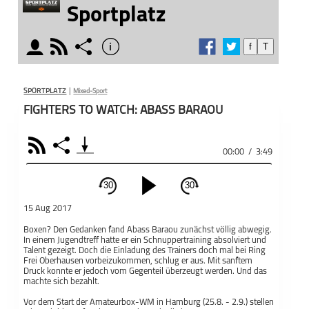
Sportplatz
moderator
rss
share
info
f
T
schließen
täglich
MODERATOREN
PODCAST ABONNIEREN
Der „Sp
SPORTPLATZ
|
Mixed-Sport
wenn D
FIGHTERS TO WATCH: ABASS BARAOU
fa
Intervi
wichtig
der Spo
RSS
Share
00:00
/
3:49
Asmus 
Teile d
Dich in
Malte Asmus
Andreas Thies
Sportplatz
30
30
spanne
schließen
Bereich
15 Aug 2017
PODCAST ABONNIEREN
Äußeru
Boxen? Den Gedanken fand Abass Baraou zunächst völlig abwegig.
Gesprä
In einem Jugendtreff hatte er ein Schnuppertraining absolviert und
Modera
Talent gezeigt. Doch die Einladung des Trainers doch mal bei Ring
Face
Frei Oberhausen vorbeizukommen, schlug er aus. Mit sanftem
Auffass
Druck konnte er jedoch vom Gegenteil überzeugt werden. Und das
https:/
machte sich bezahlt.
Apple Podcast
sich Ä
Vor dem Start der Amateurbox-WM in Hamburg (25.8. - 2.9.) stellen
Gespräc