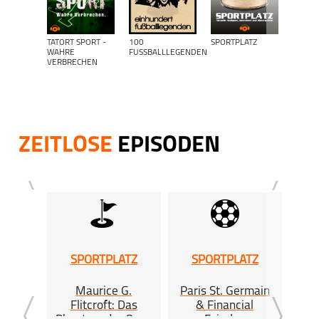
TATORT SPORT -
100
SPORTPLATZ
WERDE
WAHRE
FUSSBALLLEGENDEN
- FUSSB
VERBRECHEN
ANTALK
EBENS
ZEITLOSE
EPISODEN
SPORTPLATZ
SPORTPLATZ
Maurice G.
Paris St. Germain
Won
Flitcroft: Das
& Financial
Gr