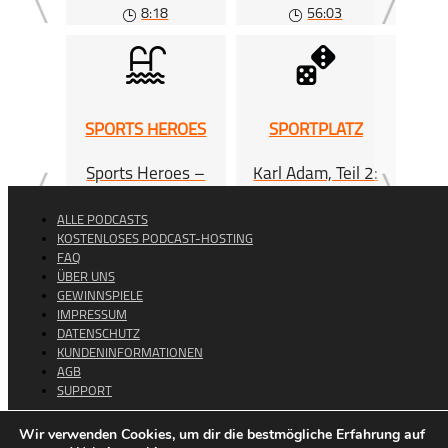
Phantom der Open
Fairplay
„F
8:18
56:03
SPORTS HEROES
SPORTPLATZ
CH
Sports Heroes –
Karl Adam, Teil 2:
Zwi
Mark Warnecke
Weltreisen auf der
Erfolgswelle
ALLE PODCASTS
34:10
23:25
KOSTENLOSES PODCAST-HOSTING
FAQ
ÜBER UNS
GEWINNSPIELE
IMPRESSUM
DATENSCHUTZ
KUNDENINFORMATIONEN
AGB
SUPPORT
Wir verwenden Cookies, um dir die bestmögliche Erfahrung auf
Copyright © 2026
meinsportpodcast.de