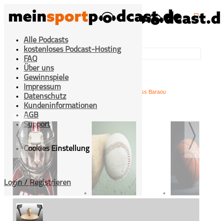
Alle Podcasts
kostenloses Podcast-Hosting
FAQ
Über uns
Gewinnspiele
Impressum
>
>
Fighters to watch: Abass Baraou
Home
Mixed-Sport
Datenschutz
Kundeninformationen
AGB
Support
Cookies Einstellung
Login / Registrieren
American Football
Baseball
Basketbal