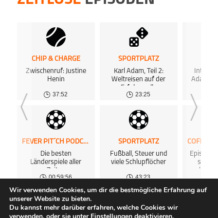
ZEITLOSE
EPISODEN
CHIP & CHARGE
SPORTPLATZ
SPOR
Zwischenruf: Justine
Karl Adam, Teil 2:
Intervie
Henin
Weltreisen auf der
Adam-Ex
Erfolgswelle
R
37:52
23:25
FEVER PIT´CH PODCAST
SPORTPLATZ
Die besten
Fußball, Steuer und
Episode 0
Länderspiele aller
viele Schlupflöcher
sofort
Zeiten
hörba
00:59:56
43:23
0
Wir verwenden Cookies, um dir die bestmögliche Erfahrung auf
unserer Website zu bieten.
ALLE PODCASTS
KOSTENLOSES PODCAST-HOSTING
FAQ
Du kannst mehr darüber erfahren, welche Cookies wir
ÜBER UNS
GEWINNSPIELE
IMPRESSUM
DATENSCHUTZ
verwenden, oder sie unter
Einstellungen
deaktivieren.