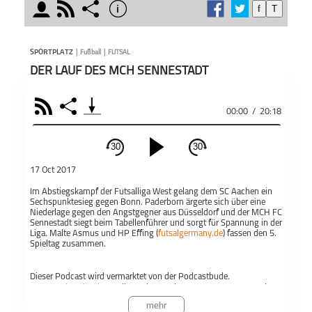
moderator
rss
share
info
f
T
schließen
täglic
MODERATOREN
PODCAST ABONNIEREN
Der „S
SPORTPLATZ
|
Fußball
|
FUTSAL
wenn 
DER LAUF DES MCH SENNESTADT
Inter
wicht
RSS
Share
der Sp
00:00
/
20:18
Asmus
Teile
Malte Asmus
Andreas Thies
Dich i
Sportplatz
30
30
spann
schließen
Bereic
17 Oct 2017
PODCAST ABONNIEREN
Äußer
Im Abstiegskampf der Futsalliga West gelang dem SC Aachen ein
Gespr
Sechspunktesieg gegen Bonn. Paderborn ärgerte sich über eine
Fac
Niederlage gegen den Angstgegner aus Düsseldorf und der MCH FC
Moder
Sennestadt siegt beim Tabellenführer und sorgt für Spannung in der
Auffa
Liga. Malte Asmus und HP Effing (
futsalgermany.de
) fassen den 5.
https
Apple 
Spieltag zusammen.
sich 
Gespr
Fußball
Futsal
Sportplatz
Dieser Podcast wird vermarktet von der Podcastbude.
und Di
www.podcastbu.de
- Full-Service-Podcast-Agentur - Konzeption,
Teil
De
Produktion, Vermarktung, Distribution und Hosting.
mehr