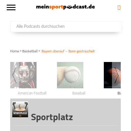
>
>
Home
Basketball
Bayern obenauf – Bonn gestrauchelt
American Football
Baseball
Basketba
Sportplatz