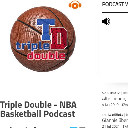
PODCAST 
mute
SPORTPLATZ
|
TRI
Triple Double - NBA
4 Jan 2019 | 12:
Basketball Podcast
TRIPLE DOUBLE
|
B
21 Jul 2021 | 17