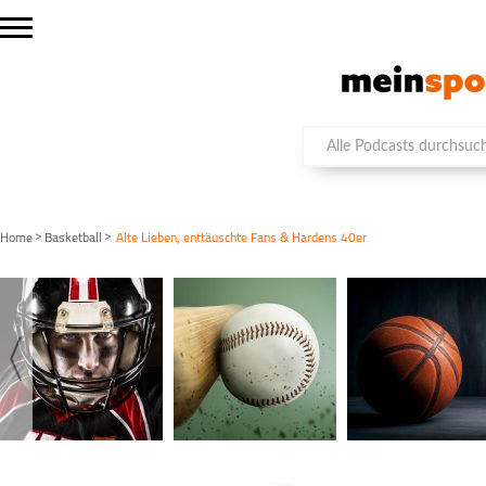
>
>
Home
Basketball
Alte Lieben, enttäuschte Fans & Hardens 40er