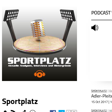
PODCAST
mute
SPORTPLATZ
|
Ei
Adler-Plei
Sportplatz
15 Oct 2017 | 
SPORTPLATZ
|
Mi