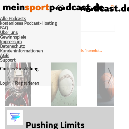
Alle Podcasts
kostenloses Podcast-Hosting
FAQ
Über uns
Gewinnspiele
Impressum
Datenschutz
>
>
Kundeninformationen
Home
Mixed-Sport
#116 – Podcast mit Nils Frommhold: Ironman oder „Was mache ich hier eigentlich?“
AGB
Support
Cookies Einstellung
Login / Registrieren
American Football
Baseball
Basketball
Pushing Limits