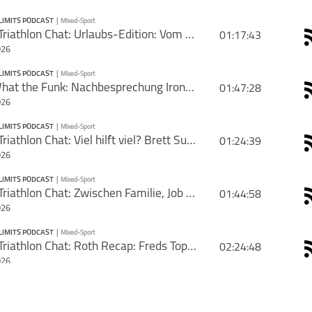
LIMITS PODCAST
|
Mixed-Sport
PODCAST ABONNIEREN
#196 Triathlon Chat: Urlaubs-Edition: Vom Familien-Triathlon bis zum Tour-Finale in Paris
01:17:43
rie mit deinen Freunden
026
LIMITS PODCAST
|
Mixed-Sport
PODCAST ABONNIEREN
#42 What the Funk: Nachbesprechung Ironman Lake Placid
01:47:28
026
Mixed-Sport
Pushing Limits
Podcast
LIMITS PODCAST
|
Mixed-Sport
PODCAST ABONNIEREN
#195 Triathlon Chat: Viel hilft viel? Brett Sutton, Roth und moderne Trainingsmethoden
01:24:39
026
Mixed-Sport
Pushing Limits
Podcast
LIMITS PODCAST
|
Mixed-Sport
PODCAST ABONNIEREN
#194 Triathlon Chat: Zwischen Familie, Job und Finishline: Was eine Langdistanz wirklich kostet
01:44:58
schließen
026
Mixed-Sport
Pushing Limits
Podcast
LIMITS PODCAST
|
Mixed-Sport
PODCAST ABONNIEREN
#193 Triathlon Chat: Roth Recap: Freds Top 7, Nicks Krampf-Marathon und der Hype des Jahres
02:24:48
schließen
026
Mixed-Sport
Pushing Limits
Podcast
LIMITS PODCAST
|
Mixed-Sport
PODCAST ABONNIEREN
#192 Triathlon Chat: Recap IM Frankfurt + Preview Challenge Roth - mit Jan Stratmann
01:25:28
schließen