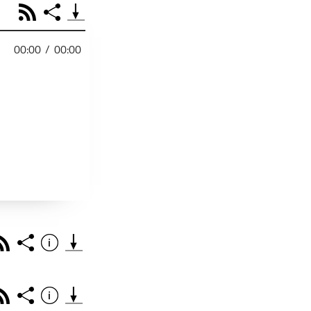
RSS
Share
00:00
/
00:00
PODCAST TEILEN
Facebook
Tweet
Email
Embed
RSS
Spotify
r
Footb❤ll
Link
Starten bei
Rss
Share
Info
Teile diese Folge mit deinen Freunden
THEMA DER EPISO
PODCAST TEILEN
Rss
Share
Info