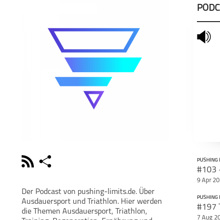
PODC
mute
rss
share
PUSHING 
schließen
9 Apr 2
PODCAST ABONNIEREN
POD
Der Podcast von pushing-limits.de. Über
PUSHING 
Ausdauersport und Triathlon. Hier werden
facebook
die Themen Ausdauersport, Triathlon,
7 Aug 2