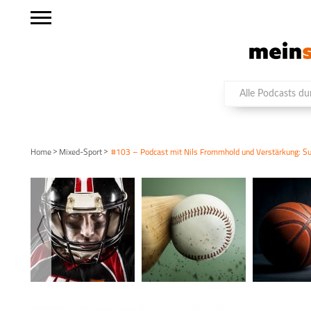
>
>
Home
Mixed-Sport
#103 – Podcast mit Nils Frommhold und Verstärkung: Su