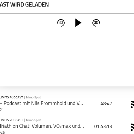
AST WIRD GELADEN
30
30
schließen
PODCAST ABONNIEREN
Apple Podcast
Deeze
LIMITS PODCAST
|
Mixed-Sport
#103 – Podcast mit Nils Frommhold und Verstärkung: Superkräfte
48:47
021
CAST TEILEN
LIMITS PODCAST
|
Mixed-Sport
PODCAST ABONNIEREN
#197 Triathlon Chat: Volumen, VO₂max und der perfekte Zeitpunkt für 100 Prozent
01:43:13
Tweet
Email
026