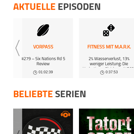
3 Jul 20
AKTUELLE
EPISODEN
PUSHING 
26 Jun 
PUSHING 
19 Jun 
VORPASS
FITNESS MIT M.A.R.K.
PUSHING 
#279 – Six Nations Rd 5
2% Wasserverlust, 13%
Review
weniger Leistung: Die
Hydrations-Gleichung (#563
12 Jun 
01:02:39
0:37:53
BELIEBTE
SERIEN