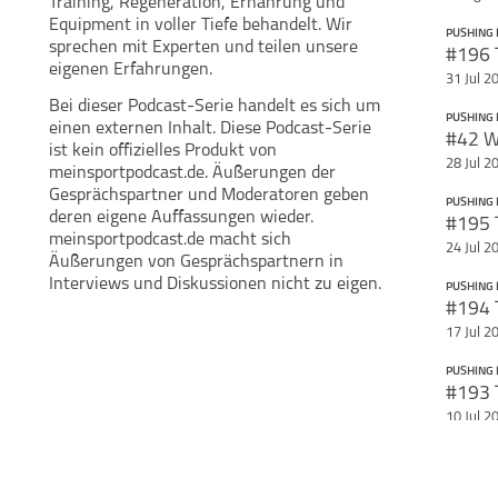
Training, Regeneration, Ernährung und
Equipment in voller Tiefe behandelt. Wir
PUSHING 
sprechen mit Experten und teilen unsere
Teile diese Se
eigenen Erfahrungen.
31 Jul 2
Pushing Limits
Podcast
Bei dieser Podcast-Serie handelt es sich um
PUSHING 
einen externen Inhalt. Diese Podcast-Serie
ist kein offizielles Produkt von
28 Jul 2
meinsportpodcast.de. Äußerungen der
Gesprächspartner und Moderatoren geben
PUSHING 
deren eigene Auffassungen wieder.
meinsportpodcast.de macht sich
24 Jul 2
Äußerungen von Gesprächspartnern in
Interviews und Diskussionen nicht zu eigen.
PUSHING 
17 Jul 2
PUSHING 
10 Jul 2
PUSHING 