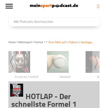
>
>
>
Home
Motorsport
Formel 1
Ocon fährt auf‘s Podium! | Verstappen trotzt dem Wetter und bei Ferrari geht nichts!
American Football
Baseball
Basketba
HOTLAP - Der
schnellste Formel 1