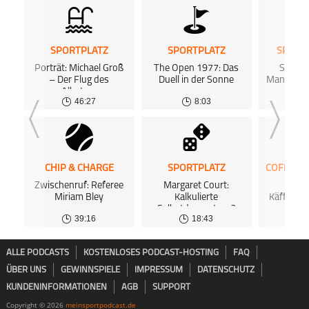
SPORTPLATZ
SPORTPLATZ
SPORT
Porträt: Michael Groß
The Open 1977: Das
Sports
– Der Flug des
Duell in der Sonne
Manuela 
Albatros
46:27
8:03
CHIP & CHARGE
SPORTPLATZ
Zwischenruf: Referee
Margaret Court:
Epis
Miriam Bley
Kalkulierte
Käffeekr
Selbstdemontage?
39:16
18:43
0
ALLE PODCASTS
KOSTENLOSES PODCAST-HOSTING
FAQ
ÜBER UNS
GEWINNSPIELE
IMPRESSUM
DATENSCHUTZ
KUNDENINFORMATIONEN
AGB
SUPPORT
Copyright © 2026
meinsportpodcast.de