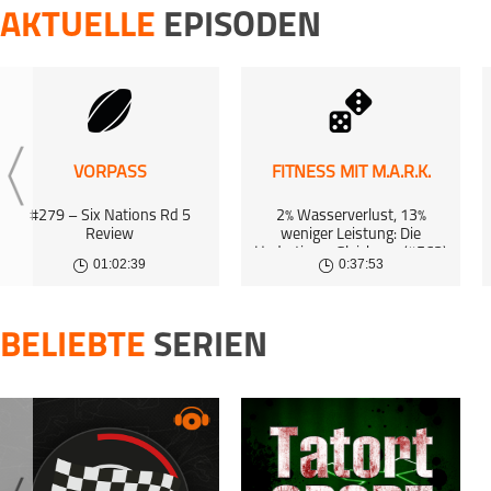
7 Apr 2026 | 34:
AKTUELLE
EPISODEN
HOFFEFUNK
|
1. B
Folge 238 - 
25 Mar 2026 | 3
HOFFEFUNK
|
1. B
Folge 237 - 
18 Mar 2026 | 3
VORPASS
FITNESS MIT M.A.R.K.
HOFFEFUNK
|
1. B
#279 – Six Nations Rd 5
2% Wasserverlust, 13%
Folge 236 -
Review
weniger Leistung: Die
Hydrations-Gleichung (#563)
13 Mar 2026 | 4
01:02:39
0:37:53
BELIEBTE
SERIEN