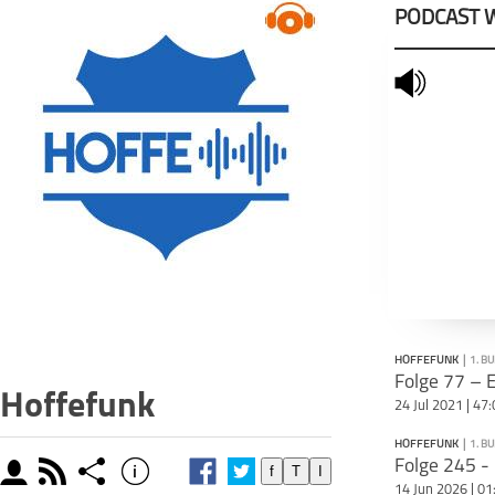
PODCAST 
mute
HOFFEFUNK
|
1. B
Hoffefunk
24 Jul 2021 | 47
HOFFEFUNK
|
1. B
moderator
rss
share
info
f
T
I
14 Jun 2026 | 01
schließen