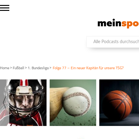
>
>
>
Home
Fußball
1. Bundesliga
Folge 77 – Ein neuer Kapitän für unsere TSG?