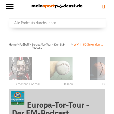
>
>
>
Home
Fußball
Europa-Tor-Tour - Der EM-
WM in 60 Sekunden: 1962
Podcast
American Football
Baseball
Basketba
Europa-Tor-Tour -
Der EM-Podcast