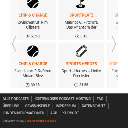
CHIP & CHARGE
SPORTPLATZ
SPORT
Zwischenruf: Kim
Maurice G. Flitcroft:
Sports
Clijsters
Das Phantom der
Franzi
Open
51:40
8:18
CHIP & CHARGE
SPORTS HEROES
Zwischenruf: Referee
Sports Heroes – Heike
Episode 0
Miriam Bley
Drechsler
sofort
hörba
39:16
31:55
0
ALLE PODCASTS
KOSTENLOSES PODCAST-HOSTING
FAQ
ÜBER UNS
GEWINNSPIELE
IMPRESSUM
DATENSCHUTZ
KUNDENINFORMATIONEN
AGB
SUPPORT
Copyright © 2026
meinsportpodcast.de