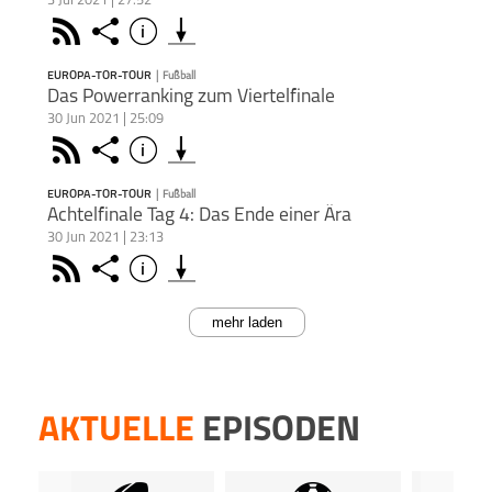
3 Jul 2021 | 27:52
Stürm
Podca
kost
Meyer
Deezer
tanken
Somit 
Janni
Europa-Tor-Tour
Fußball
Teams 
kost
Face
home" 
Teile
Rss
Share
Info
das d
schließen
Dire
Podca
Wie J
Europ
Überr
Apple Podc
anal
EM-Po
dabei 
EUROPA-TOR-TOUR
|
Fußball
Elfmet
Abonn
Podkicke
Europ
Dies
PODCAST ABONNIEREN
neuen 
Das Powerranking zum Viertelfinale
nichts
und I
Podca
wollt
30 Jun 2021 | 25:09
www.p
Im dri
Deezer
Wahl.
Morit
Europa-Tor-Tour
Fußball
Spiel
Agent
Face
Teile
Rss
Share
Info
Dies
die 
schließen
Ende 
Distri
Europ
Podca
starke
Apple Podc
EM-Po
Dies
www.p
EUROPA-TOR-TOUR
|
Fußball
Abonn
Podkicke
Im let
Du mö
PODCAST ABONNIEREN
Podca
Agent
Achtelfinale Tag 4: Das Ende einer Ära
nichts
souve
hosten
www.p
Distri
nach d
30 Jun 2021 | 23:13
Dann 
Im ers
Agent
Deezer
Außer
Die ac
Europa-Tor-Tour
Fußball
ins E
inform
Face
im Tu
Teile
Rss
Share
Info
Distri
Du mö
Nach t
schließen
allerd
einen 
Dort 
die A
hosten
entsc
Apple Podc
Morit
kost
Remo F
Du mö
Dann 
drauf
Podkicke
mehr laden
kost
PODCAST ABONNIEREN
hosten
inform
große 
Am A
Dies
Podca
Dann 
Tor
Dort 
vorwe
Podca
meins
inform
Deezer
Ital
kost
Morit
Europa-Tor-Tour
Fußball
www.p
Face
Mann
Teile
Dort 
letzte
kost
Abonn
Agent
Offens
Deuts
kost
Podca
weiter
Apple Podc
und d
Distri
ran, S
AKTUELLE
EPISODEN
mehr 
kost
weiter
Podkicke
Podca
Du mö
hosten
Das En
Dies
Deezer
Dies
Europa-Tor-Tour
Fußball