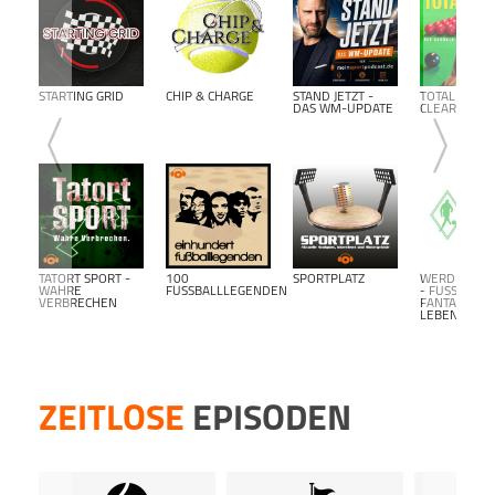
hosten
Dann 
inform
Dort 
kost
STARTING GRID
CHIP & CHARGE
STAND JETZT -
TOTAL
kost
DAS WM-UPDATE
CLEARANCE
Podca
TATORT SPORT -
100
SPORTPLATZ
WERDER BR
WAHRE
FUSSBALLLEGENDEN
- FUSSBALL F
VERBRECHEN
ANTALK L
EBENSLANG-
ZEITLOSE
EPISODEN