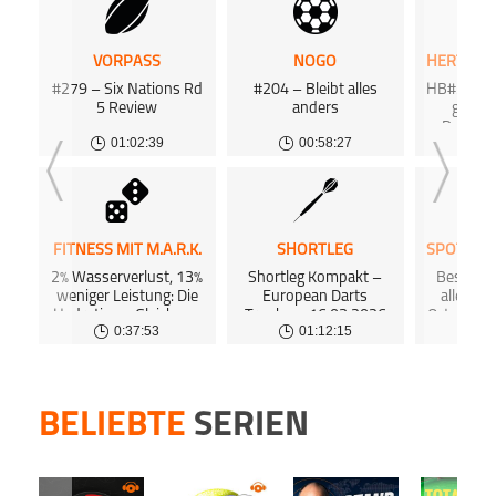
Dann 
mit 0
Podca
Teile
Podca
letzt
inform
www.p
www.p
beste
Apple Podc
Dort 
Agent
mutlo
Agent
VORPASS
NOGO
kost
Podkicke
deuts
Distri
Distri
Engl
kost
#279 – Six Nations Rd
#204 – Bleibt alles
HB#355 Bi
Aufei
Podca
5 Review
anders
gegen
Du mö
Deezer
Entt
Du mö
Deshalb
Aussc
hosten
hosten
01:02:39
00:58:27
0
Hertha
Dann 
Dann 
Das zw
inform
inform
das e
Podkicke
Dort 
änder
Dort 
mutig
kost
kost
Entsch
kost
kost
ging e
Podca
FITNESS MIT M.A.R.K.
SHORTLEG
Überz
Podca
den Sie
2% Wasserverlust, 13%
Shortleg Kompakt –
Beste W
weniger Leistung: Die
European Darts
aller Ze
Hydrations-Gleichung
Trophy – 16.03.2026
Orton Hee
0:37:53
01:12:15
(#563)
Revoluti
HAUP
Dies
Podca
www.p
BELIEBTE
SERIEN
Agent
Distri
Du mö