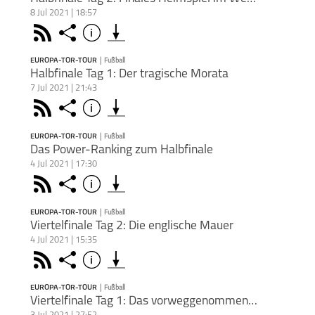
Dann 
Fehls
8 Jul 2021 | 18:57
inform
ausger
Dies
Deezer
Das g
Europa-Tor-Tour
Fußball
einge
Dort 
Face
Podca
Teile
Rss
Share
Info
vor d
schließen
los: 
kost
www.p
Stadiu
Sancho
Apple Podc
würde
kost
Agent
der 19
EUROPA-TOR-TOUR
|
Fußball
Podkicke
war kl
Podca
Distri
PODCAST ABONNIEREN
Halbfinale Tag 1: Der tragische Morata
Morit
letzt
In ei
7 Jul 2021 | 21:43
Halbfi
Du mö
Deezer
Podca
Janni
Europa-Tor-Tour
Fußball
hat di
Face
analy
hosten
Teile
Rss
Share
Info
Euro
schließen
wird 
Damian
Dann 
meins
in de
Apple Podc
Halbf
inform
Tor
EUROPA-TOR-TOUR
|
Fußball
Engla
Podkicke
meins
Dort 
PODCAST ABONNIEREN
Das Power-Ranking zum Halbfinale
Dies
kost
Das z
4 Jul 2021 | 17:30
Podca
spekt
kost
Deezer
Morit
Europa-Tor-Tour
Fußball
www.p
boten
Dies
Face
Podca
Teile
Rss
Share
Info
Euro
schließen
erste
Agent
Podca
meins
besse
Apple Podc
Distri
www.p
Halbf
die Dä
EUROPA-TOR-TOUR
|
Fußball
Italie
Agent
Podkicke
EM in
PODCAST ABONNIEREN
Viertelfinale Tag 2: Die englische Mauer
gescho
Du mö
Distri
Wow! W
dem S
4 Jul 2021 | 15:35
hosten
gegen
Deezer
vollen
Das Vi
Europa-Tor-Tour
Fußball
Dann 
am Son
Du mö
Face
Teile
Rss
Share
Info
vorübe
schließen
ob die
inform
In de
hosten
urspr
nicht 
Apple Podc
Englan
Dort 
Dann 
noch v
Am End
Deswe
EUROPA-TOR-TOUR
|
Fußball
und E
kost
inform
Podkicke
diesem
PODCAST ABONNIEREN
Engla
Viertelfinale Tag 1: Das vorweggenommene Finale
kost
Dort 
Engla
In de
Nun h