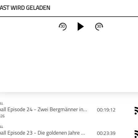
AST WIRD GELADEN
30
30
schließen
PODCAST ABONNIEREN
Apple Podcast
Deeze
LL
Retroball Episode 24 - Zwei Bergmänner in Birmingham
00:19:12
026
DCAST TEILEN
LL
PODCAST ABONNIEREN
Retroball Episode 23 - Die goldenen Jahre von Perugia
00:23:39
k
Tweet
Email