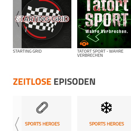
ALS FUSSBALL
An Der Lane
NOCH
ROCK'N'ROLL
WAR
STARTING GRID
TATORT SPORT - WAHRE
VERBRECHEN
Anschlusstreffer
Audiobeweis
ZEITLOSE
EPISODEN
Auf die rot-weisse
Auf die Zirbelnuss
Art
SPORTS HEROES
SPORTS HEROES