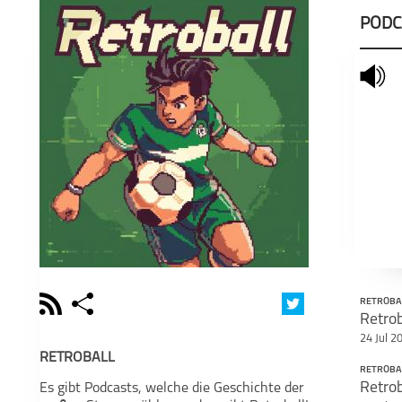
PODC
mute
rss
share
RETROBA
schließen
24 Jul 2
PODCAST ABONNIEREN
PO
RETROBALL
RETROBA
Es gibt Podcasts, welche die Geschichte der
faceboo