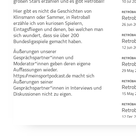
großen Stars erzählen und es gibt Retroball!
10 Jul 2
Hier gibt es nicht die Geschichten von
RETROBA
Klinsmann oder Sammer, in Retroball
Teile diese S
erzähle ich von kuriosen Spielern,
26 Jun 
Retroball
Fußball
Eintagsfliegen und denen, bei welchen man
sich wundert, dass sie über 200
RETROBA
Bundesligaspiele gemacht haben.
12 Jun 
Äußerungen unserer
Gesprächspartner*innen und
RETROBA
Moderator*innen geben deren eigene
Retrob
Auffassungen wieder.
29 May 
#FBDBTT Die
#VdS MillernTon
Fußballdebatte
#NdS
https://meinsportpodcast.de macht sich
Äußerungen seiner
RETROBA
Retrob
Gesprächspartner*innen in Interviews und
Diskussionen nicht zu eigen.
15 May 
RETROBA
Retrob
1. Bundesliga
100
12 Dec 
Fußballlegenden
RETROBA