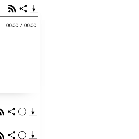
RSS
Share
00:00
/
00:00
PODCAST TEILEN
Facebook
Tweet
Email
Embed
RSS
Spotify
r
Footb❤ll
Link
Starten bei
Rss
Share
Info
Teile diese Folge mit deinen Freunden
THEMA DER EPISO
PODCAST TEILEN
Rss
Share
Info