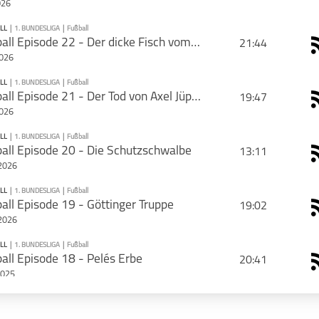
026
LL
|
1. BUNDESLIGA
|
Fußball
PODCAST ABONNIEREN
Retroball Episode 22 - Der dicke Fisch vom Valznerweiher
21:44
erie mit deinen Freunden
2026
LL
|
1. BUNDESLIGA
|
Fußball
PODCAST ABONNIEREN
Retroball Episode 21 - Der Tod von Axel Jüptner
19:47
2026
Retroball
LL
|
1. BUNDESLIGA
|
Fußball
PODCAST ABONNIEREN
all Episode 20 - Die Schutzschwalbe
13:11
2026
Retroball
LL
|
1. BUNDESLIGA
|
Fußball
PODCAST ABONNIEREN
all Episode 19 - Göttinger Truppe
19:02
schließen
2026
1. Bundesliga
Fußball
Retroball
LL
|
1. BUNDESLIGA
|
Fußball
PODCAST ABONNIEREN
all Episode 18 - Pelés Erbe
20:41
schließen
2025
1. Bundesliga
Fußball
Retroball
LL
|
1. BUNDESLIGA
|
Fußball
PODCAST ABONNIEREN
Retroball Episode 17 - Uropa Hermann aus Heidelberg
19:46
schließen