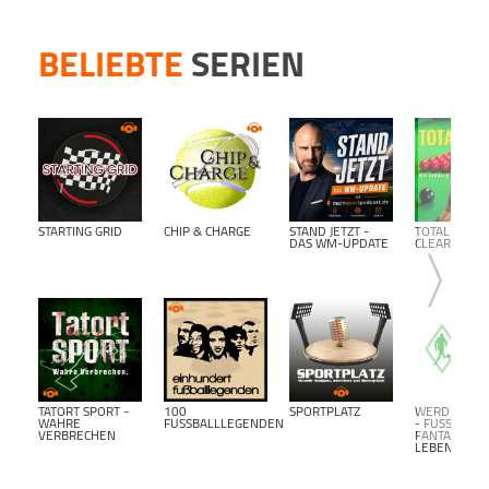
kost
Podca
BELIEBTE
SERIEN
STARTING GRID
CHIP & CHARGE
STAND JETZT -
TOTAL
DAS WM-UPDATE
CLEARANCE
TATORT SPORT -
100
SPORTPLATZ
WERDER BR
WAHRE
FUSSBALLLEGENDEN
- FUSSBALL F
VERBRECHEN
ANTALK L
EBENSLANG-