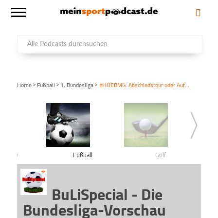
>
>
>
Home
Fußball
1. Bundesliga
#KOEBMG: Abschiedstour oder Auferstehung?
shockey
Fußball
Golf
BuLiSpecial - Die
Bundesliga-Vorschau