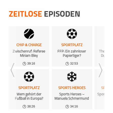
ZEITLOSE
EPISODEN
CHIP & CHARGE
SPORTPLATZ
SPOR
Zwischenruf: Referee
FFP: Ein zahnloser
The Ope
Miriam Bley
Papiertiger?
Duell i
39:16
32:53
SPORTPLATZ
SPORTS HEROES
SPORT
Wem gehört der
Sports Heroes –
Sports He
Fußball in Europa?
Manuela Schmermund
Dre
38:26
34:16