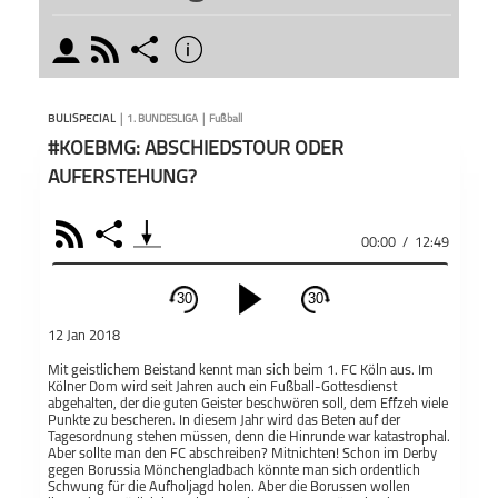
moderator
rss
share
info
schließen
wöche
MODERATOREN
PODCAST ABONNIEREN
Mit d
BULISPECIAL
|
1. BUNDESLIGA
|
Fußball
hier d
#KOEBMG: ABSCHIEDSTOUR ODER
Deuts
AUFERSTEHUNG?
komme
Partie
Zu je
RSS
Share
Teile
Julius Eid
00:00
/
12:49
Julius
BuLiSpecial - Die
Bundesliga-
Parti
Vorschau
der G
30
30
schließen
einen 
12 Jan 2018
abonn
PODCAST ABONNIEREN
Mit geistlichem Beistand kennt man sich beim 1. FC Köln aus. Im
Äußer
Kölner Dom wird seit Jahren auch ein Fußball-Gottesdienst
Gespr
Fac
abgehalten, der die guten Geister beschwören soll, dem Effzeh viele
Punkte zu bescheren. In diesem Jahr wird das Beten auf der
Moder
Tagesordnung stehen müssen, denn die Hinrunde war katastrophal.
Auffa
Apple 
Aber sollte man den FC abschreiben? Mitnichten! Schon im Derby
https
gegen Borussia Mönchengladbach könnte man sich ordentlich
Schwung für die Aufholjagd holen. Aber die Borussen wollen
sich 