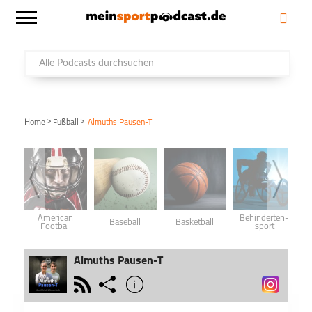
>
>
Home
Fußball
Almuths Pausen-T
American
Behinderten­
Baseball
Basketball
Football
sport
Almuths Pausen-T
rss
share
info
schließen