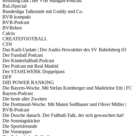
BrustringTalk | der VfB Stuttgart-Podcast
BuLiSpecial
Bundesliga Talkrunde mit Goddy und Co.
BVB kompakt
BVB-Podcast
BVBeben
Calcio
CREATEFOOTBALL
CSN
Das Karli-Update | Der Audio-Newsletter des SV Babelsberg 03
Der Fussball Podcast
Der Kinderfußball-Podcast
Der Podcast mit Real Madrid
Der STAHLWERK Doppelpass
DFP
DID POWER RANKING
Die Bayern-Woche. Mit Stefan Kumberger und Madeleine Etti | FC
Bayern-Podcast
Die beste aller Zweiten
Die Dortmund-Woche. Mit Manni Sedlbauer und Oliver Müller |
BVB-Podcast
Die Dusche danach. Der Fußball-Talk, der sich gewaschen hat!
Die Sonntagskicker
Die Sportsfreunde
Die Vorstopper