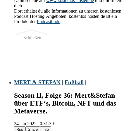
Dann schaue auf
www.kostenlos-hosten.de
und informiere
dich.
Dort erhältst du alle Informationen zu unseren kostenlosen
Podcast-Hosting-Angeboten. kostenlos-hosten.de ist ein
Produkt der
Podcastbude
.
schließen
MERT & STEFAN
|
Fußball
|
Season II, Folge 36: Mert&Stefan
über ETF‘s, Bitcoin, NFT und das
Metaverse.
24 Jan 2022 | 0:31:39
Rss
Share
Info