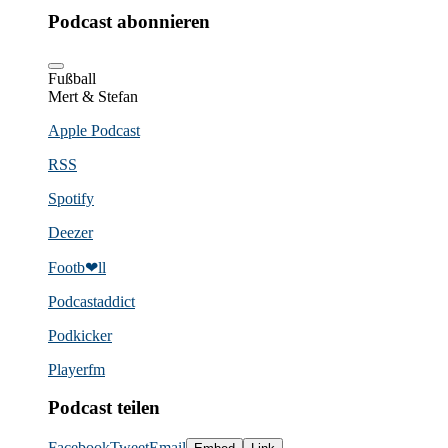
Podcast abonnieren
Fußball
Mert & Stefan
Apple Podcast
RSS
Spotify
Deezer
Footb❤ll
Podcast­addict
Podkicker
Playerfm
Podcast teilen
Facebook
Tweet
Email