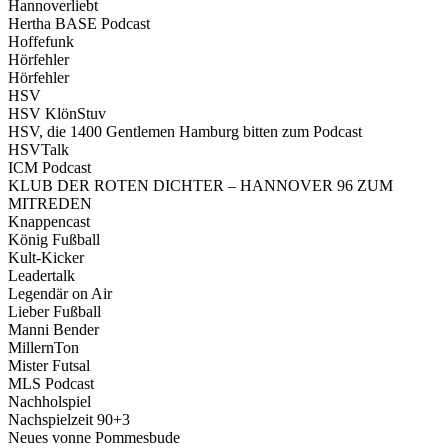
Hannoverliebt
Hertha BASE Podcast
Hoffefunk
Hörfehler
Hörfehler
HSV
HSV KlönStuv
HSV, die 1400 Gentlemen Hamburg bitten zum Podcast
HSVTalk
ICM Podcast
KLUB DER ROTEN DICHTER – HANNOVER 96 ZUM
MITREDEN
Knappencast
König Fußball
Kult-Kicker
Leadertalk
Legendär on Air
Lieber Fußball
Manni Bender
MillernTon
Mister Futsal
MLS Podcast
Nachholspiel
Nachspielzeit 90+3
Neues vonne Pommesbude