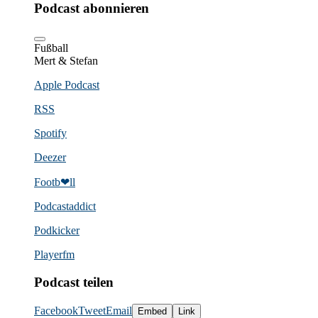
Podcast abonnieren
Fußball
Mert & Stefan
Apple Podcast
RSS
Spotify
Deezer
Footb❤ll
Podcast­addict
Podkicker
Playerfm
Podcast teilen
Facebook
Tweet
Email
Embed
Link