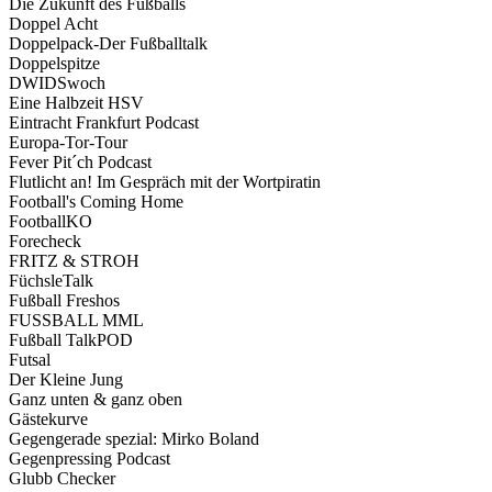
Die Zukunft des Fußballs
Doppel Acht
Doppelpack-Der Fußballtalk
Doppelspitze
DWIDSwoch
Eine Halbzeit HSV
Eintracht Frankfurt Podcast
Europa-Tor-Tour
Fever Pit´ch Podcast
Flutlicht an! Im Gespräch mit der Wortpiratin
Football's Coming Home
FootballKO
Forecheck
FRITZ & STROH
FüchsleTalk
Fußball Freshos
FUSSBALL MML
Fußball TalkPOD
Futsal
Der Kleine Jung
Ganz unten & ganz oben
Gästekurve
Gegengerade spezial: Mirko Boland
Gegenpressing Podcast
Glubb Checker