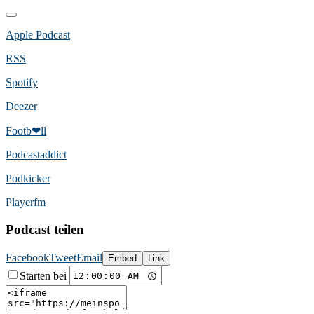
Apple Podcast
RSS
Spotify
Deezer
Footb❤ll
Podcast­addict
Podkicker
Playerfm
Podcast teilen
Facebook
Tweet
Email
Embed
Link
Starten bei