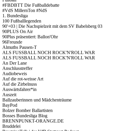
#FBDBTT Die Fußballdebatte
#VdS MillernTon #NdS
1. Bundesliga
100 Fußballlegenden
90'+03 | Die Nachspielzeit mit dem SV Babelsberg 03
90PLUS On Air
90Plus präsentiert: Ballon'Ohr
96Freunde
Almuths Pausen-T
ALS FUSSBALL NOCH ROCK'N'ROLL WAR
ALS FUSSBALL NOCH ROCK'N'ROLL WAR
An Der Lane
Anschlusstreffer
Audiobeweis
Auf die rot-weisse Art
Auf die Zirbelnuss
Auswärtsfahrer*in
Auszeit
Ballzauberinnen und Mädchenträume
BayPod
Bolzer Bomber Ballartisten
Bosses Bundesliga Blog
BRENNPUNKT-ORANGE.DE
Bruddelei