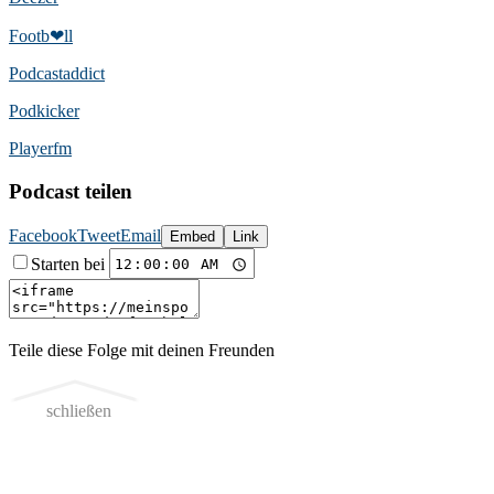
Footb❤ll
Podcast­addict
Podkicker
Playerfm
Podcast teilen
Facebook
Tweet
Email
Embed
Link
Starten bei
Teile diese Folge mit deinen Freunden
schließen