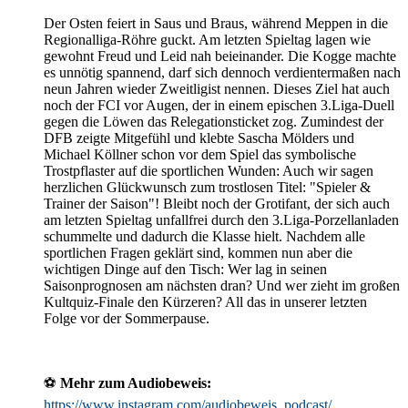
Der Osten feiert in Saus und Braus, während Meppen in die
Regionalliga-Röhre guckt. Am letzten Spieltag lagen wie
gewohnt Freud und Leid nah beieinander. Die Kogge machte
es unnötig spannend, darf sich dennoch verdientermaßen nach
neun Jahren wieder Zweitligist nennen. Dieses Ziel hat auch
noch der FCI vor Augen, der in einem epischen 3.Liga-Duell
gegen die Löwen das Relegationsticket zog. Zumindest der
DFB zeigte Mitgefühl und klebte Sascha Mölders und
Michael Köllner schon vor dem Spiel das symbolische
Trostpflaster auf die sportlichen Wunden: Auch wir sagen
herzlichen Glückwunsch zum trostlosen Titel: "Spieler &
Trainer der Saison"! Bleibt noch der Grotifant, der sich auch
am letzten Spieltag unfallfrei durch den 3.Liga-Porzellanladen
schummelte und dadurch die Klasse hielt. Nachdem alle
sportlichen Fragen geklärt sind, kommen nun aber die
wichtigen Dinge auf den Tisch: Wer lag in seinen
Saisonprognosen am nächsten dran? Und wer zieht im großen
Kultquiz-Finale den Kürzeren? All das in unserer letzten
Folge vor der Sommerpause.
⚽️
Mehr zum Audiobeweis:
https://www.instagram.com/audiobeweis_podcast/