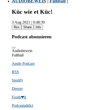
AUDIOBEWEIS
|
Fußball
|
Küc wie et Küc!
3 Aug 2021 | 0:48:39
Rss
Share
Info
Podcast abonnieren
Audiobeweis
Fußball
Apple Podcast
RSS
Spotify
Deezer
Footb❤ll
Podcast­addict