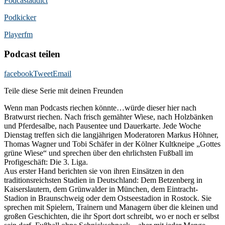
Podcast­addict
Podkicker
Playerfm
Podcast teilen
facebook
Tweet
Email
Teile diese Serie mit deinen Freunden
Wenn man Podcasts riechen könnte…würde dieser hier nach
Bratwurst riechen. Nach frisch gemähter Wiese, nach Holzbänken
und Pferdesalbe, nach Pausentee und Dauerkarte. Jede Woche
Dienstag treffen sich die langjährigen Moderatoren Markus Höhner,
Thomas Wagner und Tobi Schäfer in der Kölner Kultkneipe „Gottes
grüne Wiese“ und sprechen über den ehrlichsten Fußball im
Profigeschäft: Die 3. Liga.
Aus erster Hand berichten sie von ihren Einsätzen in den
traditionsreichsten Stadien in Deutschland: Dem Betzenberg in
Kaiserslautern, dem Grünwalder in München, dem Eintracht-
Stadion in Braunschweig oder dem Ostseestadion in Rostock. Sie
sprechen mit Spielern, Trainern und Managern über die kleinen und
großen Geschichten, die ihr Sport dort schreibt, wo er noch er selbst