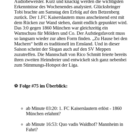
Audiobeweisler. Kurz und knackig werden die wichtigsten
Erkenntnisse des Wochenendes analysiert. Glücksbringer
Tobi brachte am Samstag den Erfolg auf den Betzenberg
zurück. Der 1.FC Kaiserslautern muss anscheinend erst mit
dem Rücken zur Wand stehen, damit endlich gepunktet wird.
Das 3:0 gegen 1860 München war gleichzeitig ein
Warnschuss für Mölders und Co. Der Aufstiegsfavorit muss
so langsam wieder zur alten Form finden. „Zu Hause bei den
Machern“ heißt es traditionell im Emsland. Und in dieser
Saison scheint der Slogan auch auf den SV Meppen
zuzutreffen. Die Mannschaft von Rico Schmitt feierte bereits
ihren zweiten Heimdreier und entwickelt sich ganz nebenbei
zum Stimmungs-Hotspot der Liga.
⚽️
Folge #75 im Überblick:
ab Minute 03:20: 1. FC Kaiserslautern erlöst - 1860
München erlahmt?
ab Minute 16:53: Quo vadis Waldhof? Mannheim in
Fahrt?