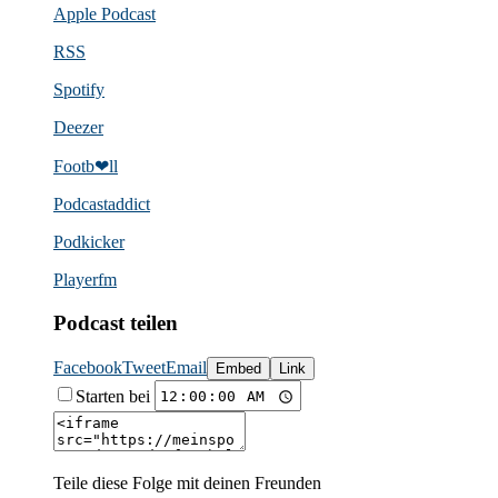
Apple Podcast
RSS
Spotify
Deezer
Footb❤ll
Podcast­addict
Podkicker
Playerfm
Podcast teilen
Facebook
Tweet
Email
Embed
Link
Starten bei
Teile diese Folge mit deinen Freunden