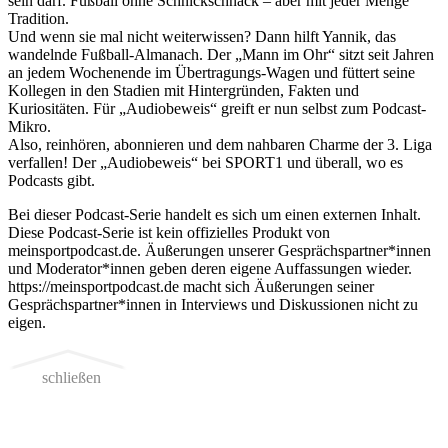
sein darf. Fußball ohne Schnickschnack – aber mit jeder Menge
Tradition.
Und wenn sie mal nicht weiterwissen? Dann hilft Yannik, das
wandelnde Fußball-Almanach. Der „Mann im Ohr“ sitzt seit Jahren
an jedem Wochenende im Übertragungs-Wagen und füttert seine
Kollegen in den Stadien mit Hintergründen, Fakten und
Kuriositäten. Für „Audiobeweis“ greift er nun selbst zum Podcast-
Mikro.
Also, reinhören, abonnieren und dem nahbaren Charme der 3. Liga
verfallen! Der „Audiobeweis“ bei SPORT1 und überall, wo es
Podcasts gibt.
Bei dieser Podcast-Serie handelt es sich um einen externen Inhalt.
Diese Podcast-Serie ist kein offizielles Produkt von
meinsportpodcast.de. Äußerungen unserer Gesprächspartner*innen
und Moderator*innen geben deren eigene Auffassungen wieder.
https://meinsportpodcast.de macht sich Äußerungen seiner
Gesprächspartner*innen in Interviews und Diskussionen nicht zu
eigen.
schließen