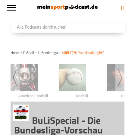
>
>
>
Home
Fußball
1. Bundesliga
#RBLFCB: Pokalfinale light?
American Football
Baseball
Basketba
BuLiSpecial - Die
Bundesliga-Vorschau