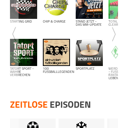
STARTING GRID
CHIP & CHARGE
STAND JETZT -
TOTAL
DAS WM-UPDATE
CLEARANCE
TATORT SPORT -
100
SPORTPLATZ
WERDER BR
WAHRE
FUSSBALLLEGENDEN
- FUSSBALL F
VERBRECHEN
ANTALK L
EBENSLANG-
ZEITLOSE
EPISODEN