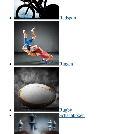
Radsport
Ringen
Rugby
Schachboxen