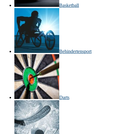
Basketball
Behinderten­sport
Darts