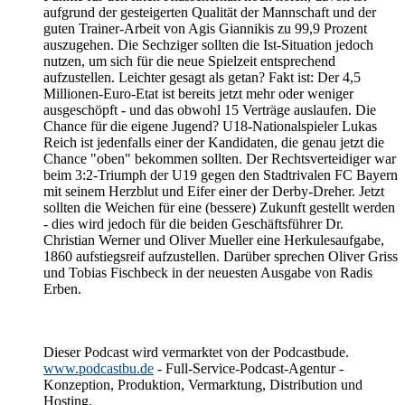
aufgrund der gesteigerten Qualität der Mannschaft und der
guten Trainer-Arbeit von Agis Giannikis zu 99,9 Prozent
auszugehen. Die Sechziger sollten die Ist-Situation jedoch
nutzen, um sich für die neue Spielzeit entsprechend
aufzustellen. Leichter gesagt als getan? Fakt ist: Der 4,5
Millionen-Euro-Etat ist bereits jetzt mehr oder weniger
ausgeschöpft - und das obwohl 15 Verträge auslaufen. Die
Chance für die eigene Jugend? U18-Nationalspieler Lukas
Reich ist jedenfalls einer der Kandidaten, die genau jetzt die
Chance "oben" bekommen sollten. Der Rechtsverteidiger war
beim 3:2-Triumph der U19 gegen den Stadtrivalen FC Bayern
mit seinem Herzblut und Eifer einer der Derby-Dreher. Jetzt
sollten die Weichen für eine (bessere) Zukunft gestellt werden
- dies wird jedoch für die beiden Geschäftsführer Dr.
Christian Werner und Oliver Mueller eine Herkulesaufgabe,
1860 aufstiegsreif aufzustellen. Darüber sprechen Oliver Griss
und Tobias Fischbeck in der neuesten Ausgabe von Radis
Erben.
Dieser Podcast wird vermarktet von der Podcastbude.
www.podcastbu.de
- Full-Service-Podcast-Agentur -
Konzeption, Produktion, Vermarktung, Distribution und
Hosting.