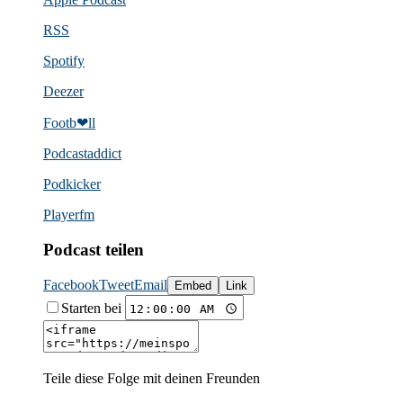
RSS
Spotify
Deezer
Footb❤ll
Podcast­addict
Podkicker
Playerfm
Podcast teilen
Facebook
Tweet
Email
Embed
Link
Starten bei
Teile diese Folge mit deinen Freunden