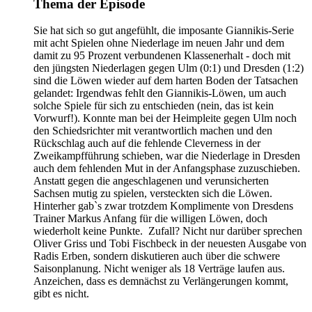
Thema der Episode
Sie hat sich so gut angefühlt, die imposante Giannikis-Serie
mit acht Spielen ohne Niederlage im neuen Jahr und dem
damit zu 95 Prozent verbundenen Klassenerhalt - doch mit
den jüngsten Niederlagen gegen Ulm (0:1) und Dresden (1:2)
sind die Löwen wieder auf dem harten Boden der Tatsachen
gelandet: Irgendwas fehlt den Giannikis-Löwen, um auch
solche Spiele für sich zu entschieden (nein, das ist kein
Vorwurf!). Konnte man bei der Heimpleite gegen Ulm noch
den Schiedsrichter mit verantwortlich machen und den
Rückschlag auch auf die fehlende Cleverness in der
Zweikampfführung schieben, war die Niederlage in Dresden
auch dem fehlenden Mut in der Anfangsphase zuzuschieben.
Anstatt gegen die angeschlagenen und verunsicherten
Sachsen mutig zu spielen, versteckten sich die Löwen.
Hinterher gab`s zwar trotzdem Komplimente von Dresdens
Trainer Markus Anfang für die willigen Löwen, doch
wiederholt keine Punkte. Zufall? Nicht nur darüber sprechen
Oliver Griss und Tobi Fischbeck in der neuesten Ausgabe von
Radis Erben, sondern diskutieren auch über die schwere
Saisonplanung. Nicht weniger als 18 Verträge laufen aus.
Anzeichen, dass es demnächst zu Verlängerungen kommt,
gibt es nicht.