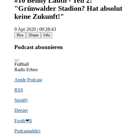
#10 Benny Lauth - Teil 2:
"Grünwalder Stadion? Hat absolut
keine Zukunft!"
9 Apr 2020 | 00:28:43
Rss
Share
Info
Podcast abonnieren
Fußball
Radis Erben
Apple Podcast
RSS
Spotify
Deezer
Footb❤ll
Podcast­addict