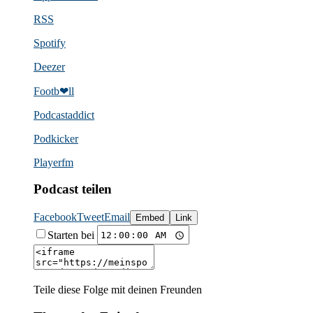
RSS
Spotify
Deezer
Footb❤ll
Podcast­addict
Podkicker
Playerfm
Podcast teilen
Facebook
Tweet
Email
Embed
Link
Starten bei
Teile diese Folge mit deinen Freunden