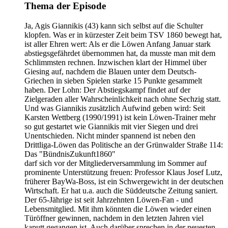
Thema der Episode
Ja, Agis Giannikis (43) kann sich selbst auf die Schulter
klopfen. Was er in kürzester Zeit beim TSV 1860 bewegt hat,
ist aller Ehren wert: Als er die Löwen Anfang Januar stark
abstiegsgefährdet übernommen hat, da musste man mit dem
Schlimmsten rechnen. Inzwischen klart der Himmel über
Giesing auf, nachdem die Blauen unter dem Deutsch-
Griechen in sieben Spielen starke 15 Punkte gesammelt
haben. Der Lohn: Der Abstiegskampf findet auf der
Zielgeraden aller Wahrscheinlichkeit nach ohne Sechzig statt.
Und was Giannikis zusätzlich Aufwind geben wird: Seit
Karsten Wettberg (1990/1991) ist kein Löwen-Trainer mehr
so gut gestartet wie Giannikis mit vier Siegen und drei
Unentschieden. Nicht minder spannend ist neben den
Drittliga-Löwen das Politische an der Grünwalder Straße 114:
Das "BündnisZukunft1860"
darf sich vor der Mitgliederversammlung im Sommer auf
prominente Unterstützung freuen: Professor Klaus Josef Lutz,
früherer BayWa-Boss, ist ein Schwergewicht in der deutschen
Wirtschaft. Er hat u.a. auch die Süddeutsche Zeitung saniert.
Der 65-Jährige ist seit Jahrzehnten Löwen-Fan - und
Lebensmitglied. Mit ihm könnten die Löwen wieder einen
Türöffner gewinnen, nachdem in den letzten Jahren viel
kaputt gegangen ist. Auch darüber sprechen in der neuesten