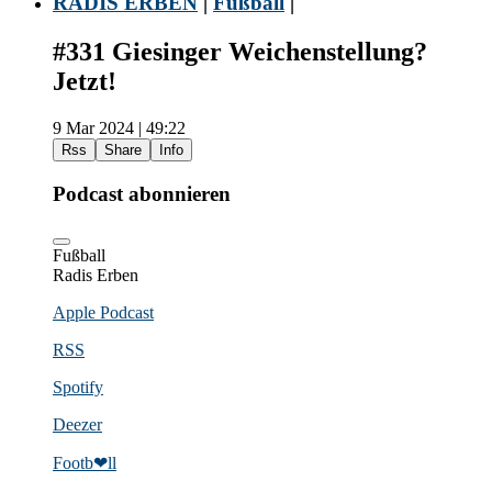
RADIS ERBEN
|
Fußball
|
#331 Giesinger Weichenstellung?
Jetzt!
9 Mar 2024 | 49:22
Rss
Share
Info
Podcast abonnieren
Fußball
Radis Erben
Apple Podcast
RSS
Spotify
Deezer
Footb❤ll