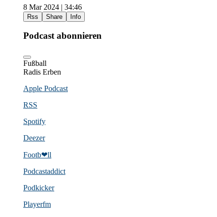
8 Mar 2024 | 34:46
Rss
Share
Info
Podcast abonnieren
Fußball
Radis Erben
Apple Podcast
RSS
Spotify
Deezer
Footb❤ll
Podcast­addict
Podkicker
Playerfm