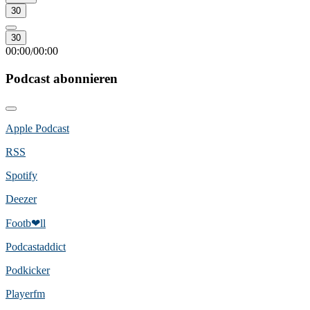
30
30
00:00
00:00
/
Podcast abonnieren
Apple Podcast
RSS
Spotify
Deezer
Footb❤ll
Podcast­addict
Podkicker
Playerfm