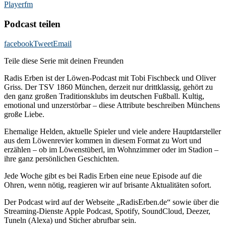
Playerfm
Podcast teilen
facebook
Tweet
Email
Teile diese Serie mit deinen Freunden
Radis Erben ist der Löwen-Podcast mit Tobi Fischbeck und Oliver
Griss. Der TSV 1860 München, derzeit nur drittklassig, gehört zu
den ganz großen Traditionsklubs im deutschen Fußball. Kultig,
emotional und unzerstörbar – diese Attribute beschreiben Münchens
große Liebe.
Ehemalige Helden, aktuelle Spieler und viele andere Hauptdarsteller
aus dem Löwenrevier kommen in diesem Format zu Wort und
erzählen – ob im Löwenstüberl, im Wohnzimmer oder im Stadion –
ihre ganz persönlichen Geschichten.
Jede Woche gibt es bei Radis Erben eine neue Episode auf die
Ohren, wenn nötig, reagieren wir auf brisante Aktualitäten sofort.
Der Podcast wird auf der Webseite „RadisErben.de“ sowie über die
Streaming-Dienste Apple Podcast, Spotify, SoundCloud, Deezer,
Tuneln (Alexa) und Sticher abrufbar sein.