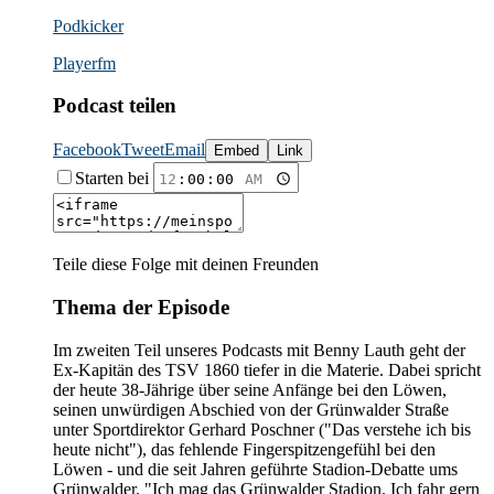
Podkicker
Playerfm
Podcast teilen
Facebook
Tweet
Email
Embed
Link
Starten bei
Teile diese Folge mit deinen Freunden
Thema der Episode
Im zweiten Teil unseres Podcasts mit Benny Lauth geht der
Ex-Kapitän des TSV 1860 tiefer in die Materie. Dabei spricht
der heute 38-Jährige über seine Anfänge bei den Löwen,
seinen unwürdigen Abschied von der Grünwalder Straße
unter Sportdirektor Gerhard Poschner ("Das verstehe ich bis
heute nicht"), das fehlende Fingerspitzengefühl bei den
Löwen - und die seit Jahren geführte Stadion-Debatte ums
Grünwalder. "Ich mag das Grünwalder Stadion. Ich fahr gern