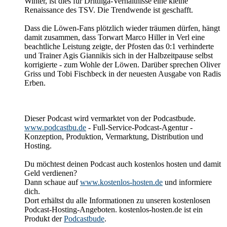
Winter, ist dies für Drittliga-Verhältnisse eine kleine
Renaissance des TSV. Die Trendwende ist geschafft.
Dass die Löwen-Fans plötzlich wieder träumen dürfen, hängt
damit zusammen, dass Torwart Marco Hiller in Verl eine
beachtliche Leistung zeigte, der Pfosten das 0:1 verhinderte
und Trainer Agis Giannikis sich in der Halbzeitpause selbst
korrigierte - zum Wohle der Löwen. Darüber sprechen Oliver
Griss und Tobi Fischbeck in der neuesten Ausgabe von Radis
Erben.
Dieser Podcast wird vermarktet von der Podcastbude.
www.podcastbu.de
- Full-Service-Podcast-Agentur -
Konzeption, Produktion, Vermarktung, Distribution und
Hosting.
Du möchtest deinen Podcast auch kostenlos hosten und damit
Geld verdienen?
Dann schaue auf
www.kostenlos-hosten.de
und informiere
dich.
Dort erhältst du alle Informationen zu unseren kostenlosen
Podcast-Hosting-Angeboten. kostenlos-hosten.de ist ein
Produkt der
Podcastbude
.