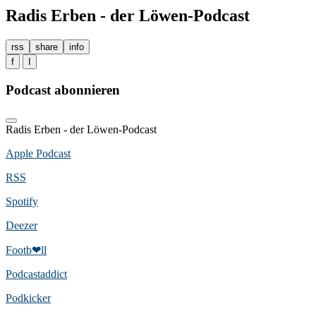
Radis Erben - der Löwen-Podcast
rss
share
info
f
I
Podcast abonnieren
Radis Erben - der Löwen-Podcast
Apple Podcast
RSS
Spotify
Deezer
Footb❤ll
Podcast­addict
Podkicker