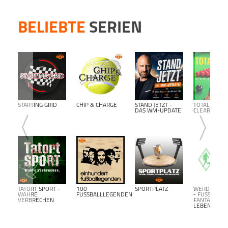
BELIEBTE
SERIEN
STARTING GRID
CHIP & CHARGE
STAND JETZT -
TOTAL
DAS WM-UPDATE
CLEARANCE
TATORT SPORT -
100
SPORTPLATZ
WERDER BR
WAHRE
FUSSBALLLEGENDEN
- FUSSBALL F
VERBRECHEN
ANTALK L
EBENSLANG-