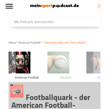
>
>
Home
American Football
"Das beste Tape vom Senior Bowl" – Gewinner vom Senior Bowl und East West Shrine Bowl – Die Stars von Morgen
American Football
Baseball
Basketba
Footballquark - der
American Football-