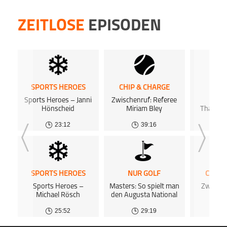
ZEITLOSE
EPISODEN
SPORTS HEROES
CHIP & CHARGE
SPOR
Sports Heroes – Janni
Zwischenruf: Referee
Hills
Hönscheid
Miriam Bley
Thatche
und zwa
23:12
39:16
Kata
SPORTS HEROES
NUR GOLF
CHIP 
Sports Heroes –
Masters: So spielt man
Zwische
Michael Rösch
den Augusta National
Nalb
25:52
29:19