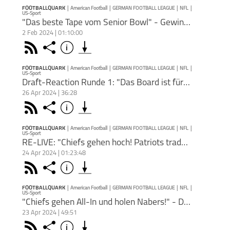
Erfahr
FOOTBALLQUARK
|
American Football
|
GERMAN FOOTBALL LEAGUE
|
NFL
|
Teil
Deezer
Footb❤ll
US-Sport
Klasse
"Das beste Tape vom Senior Bowl" - Gewinner vom Senior Bowl und East West Shrine Bowl - Die Stars von Morgen
euch t
2 Feb 2024 | 01:10:00
Entst
Podkicker
Playerfm
Rss
Share
Info
schließen
mittle
den Ne
FOOTBALLQUARK
|
American Football
|
GERMAN FOOTBALL LEAGUE
|
NFL
|
der N
US-Sport
PODCAST ABONNIEREN
Draft-Reaction Runde 1: "Das Board ist für die Bears und Seahawks gefallen!
Ausgab
26 Apr 2024 | 36:28
ersch
Gewin
Face
Bowl -
hoffe
Rss
Share
Info
schließen
Paket
FOOTBALLQUARK
|
American Football
|
GERMAN FOOTBALL LEAGUE
|
NFL
|
Dies
Anfra
US-Sport
PODCAST ABONNIEREN
Podca
RE-LIVE: "Chiefs gehen hoch! Patriots traden - Vikings vorhersagen ist Lotterie" - NFL-Mockdraft
footb
www.p
American
Footballquark
German Football
24 Apr 2024 | 01:23:48
Philip
Teile
Agent
Bei di
Football
League
Face
Rss
Share
Info
Distri
sich u
schließen
Podcas
ANZEI
Du mö
FOOTBALLQUARK
|
American Football
|
GERMAN FOOTBALL LEAGUE
|
NFL
|
Produ
US-Sport
PODCAST ABONNIEREN
hosten
Äußer
DRAFT-
"Chiefs gehen All-In und holen Nabers!" - Draft-Needs der AFC/NFC-West
Dann 
Apple 
Gespr
American
Footballquark
German Football
23 Apr 2024 | 49:51
inform
mit Lo
Teile
Football
League
Moder
Face
Dort 
Rss
Share
Info
NFL
US-Sport
schließen