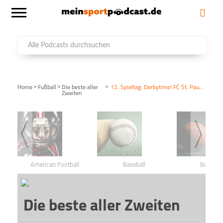
>
>
>
Home
Fußball
Die beste aller
12. Spieltag: Derbytime! FC St. Pauli – Hamburger SV
Zweiten
American Football
Baseball
Basketba
Die beste aller Zweiten