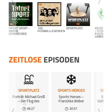
TATORT SPORT -
100
SPORTPLATZ
WERDER BR
WAHRE
FUSSBALLLEGENDEN
- FUSSBALL F
VERBRECHEN
ANTALK L
EBENSLANG-
ZEITLOSE
EPISODEN
SPORTPLATZ
SPORTS HEROES
SPORT
Porträt: Michael Groß
Sports Heroes –
Sports
– Der Flug des
Franziska Weber
Katharin
Albatros
46:27
30:57