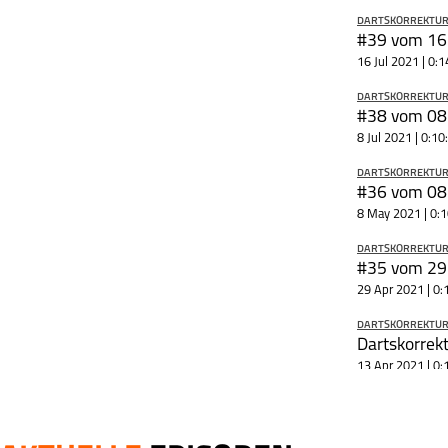
sich um einen externe
DARTSKORREKTUR 
Podcast-Serie ist kein 
#39 vom 16
Produkt von meinspor
16 Jul 2021 | 0:1
Äußerungen der Gesp
und Moderatoren geb
DARTSKORREKTUR 
Auffassungen wieder.
#38 vom 08
meinsportpodcast.de 
8 Jul 2021 | 0:10
Äußerungen von Gesp
in Interviews und Dis
DARTSKORREKTUR 
zu eigen.
#36 vom 08
8 May 2021 | 0:
DARTSKORREKTUR 
#35 vom 29
29 Apr 2021 | 0:
DARTSKORREKTUR 
Dartskorrek
13 Apr 2021 | 0:
DARTSKORREKTUR 
Dartskorrek
1 Apr 2021 | 0:0