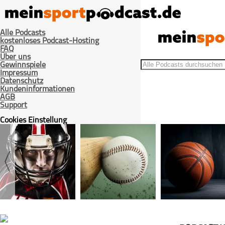
Alle Podcasts
kostenloses Podcast-Hosting
FAQ
Über uns
Gewinnspiele
Impressum
Datenschutz
Kundeninformationen
AGB
>
>
Home
Darts
#37 vom 06.06.2021
Support
Cookies Einstellung
Login / Registrieren