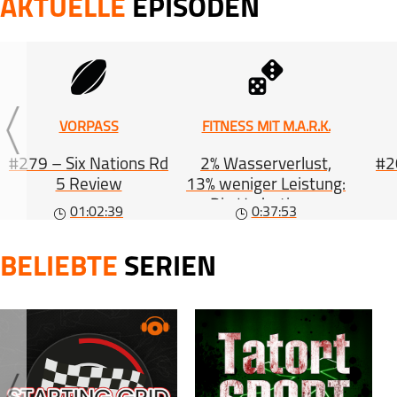
AKTUELLE
EPISODEN
DARTSKORREKTUR 
10 Mar 2021 | 0:
DARTSKORREKTUR 
VORPASS
FITNESS MIT M.A.R.K.
28 Feb 2021 | 0:
#279 – Six Nations Rd
2% Wasserverlust,
#20
5 Review
13% weniger Leistung:
Die Hydrations-
01:02:39
0:37:53
Gleichung (#563)
BELIEBTE
SERIEN