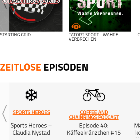
STARTING GRID
TATORT SPORT - WAHRE
C
VERBRECHEN
ZEITLOSE
EPISODEN
SPORTS HEROES
COFFEE AND
CHAINRINGS PODCAST
Sports Heroes –
Episode 40:
Ma
Claudia Nystad
Käffeekränzchen #15
k