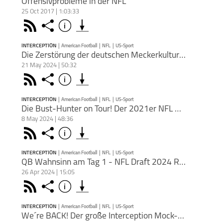
Offensivprobleme in der NFL
25 Oct 2017 | 1:03:33
Rss
Share
Info
schließen
Podkicker
Playerfm
INTERCEPTION
|
American Football
|
NFL
|
US-Sport
PODCAST ABONNIEREN
Die Zerstörung der deutschen Meckerkultur - NFL International Games
21 May 2024 | 50:32
In de
Face
Rss
Share
Info
Mühle
schließen
letzte
enttä
INTERCEPTION
|
American Football
|
NFL
|
US-Sport
offen
PODCAST ABONNIEREN
Die Bust-Hunter on Tour! Der 2021er NFL Draft im Redraft!
super
Raider
8 May 2024 | 48:36
entsch
Die N
American
Interception
NFL
Face
Teile
Rss
Share
Info
Football
mit d
schließen
Das e
mache
ging 
Übers
kommt
INTERCEPTION
|
American Football
|
NFL
|
US-Sport
sich d
PODCAST ABONNIEREN
QB Wahnsinn am Tag 1 - NFL Draft 2024 Recap
Playo
Eagles
26 Apr 2024 | 15:05
Re
für d
Nach 
Apple 
American
Interception
NFL
Face
gute
Teile
Rss
Share
Info
Football
sagen
schließen
Washi
Redraf
un
US-Sport
Thema 
INTERCEPTION
|
American Football
|
NFL
|
US-Sport
Genau
PODCAST ABONNIEREN
ihrem
Dee
We´re BACK! Der große Interception Mock-Draft!
Stefa
Weg z
(@kevi