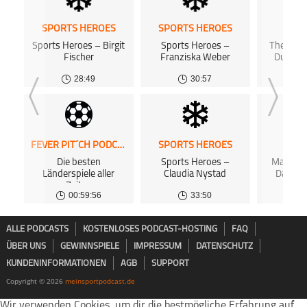
SPORTS HEROES
SPORTS HEROES
SPOR
Sports Heroes – Birgit
Sports Heroes –
The Ope
Fischer
Franziska Weber
Duell i
28:49
30:57
FEVER PIT´CH PODCAST
SPORTS HEROES
SPOR
Die besten
Sports Heroes –
Maurice G
Länderspiele aller
Claudia Nystad
Das Ph
Zeiten
O
00:59:56
33:50
ALLE PODCASTS
KOSTENLOSES PODCAST-HOSTING
FAQ
ÜBER UNS
GEWINNSPIELE
IMPRESSUM
DATENSCHUTZ
KUNDENINFORMATIONEN
AGB
SUPPORT
Copyright © 2026
meinsportpodcast.de
Wir verwenden Cookies, um dir die bestmögliche Erfahrung auf