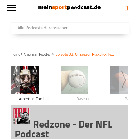
>
>
Home
American Football
Episode 03: Offseason Rückblick Teil 3 – AFC West
American Football
Baseball
Basketba
Redzone - Der NFL
Podcast