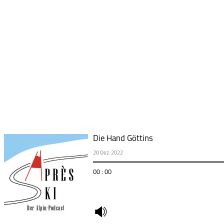
Die Hand Göttins
20 Dez. 2022
00 : 00