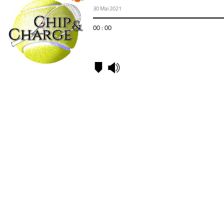
30 Mai 2021
00 : 00
Kapitel
00:00
-
Thiem
ratlos
18:43
-
Osaka
schweigt