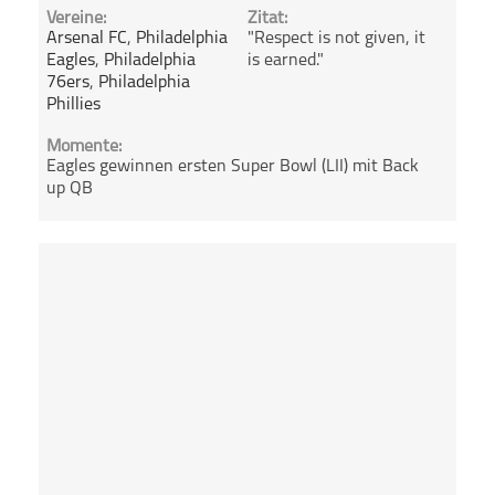
Vereine:
Zitat:
Arsenal FC
,
Philadelphia
"Respect is not given, it
Eagles
,
Philadelphia
is earned."
76ers
,
Philadelphia
Phillies
Momente:
Eagles gewinnen ersten Super Bowl (LII) mit Back
up QB