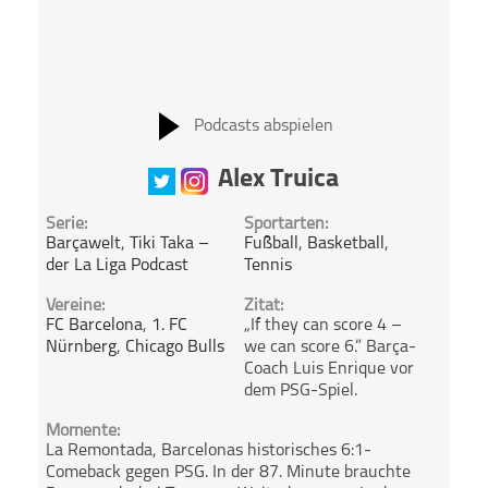
Podcasts abspielen
Alex Truica
Serie:
Sportarten:
Barçawelt
,
Tiki Taka –
Fußball
,
Basketball
,
der La Liga Podcast
Tennis
Vereine:
Zitat:
FC Barcelona
,
1. FC
„If they can score 4 –
Nürnberg
,
Chicago Bulls
we can score 6.” Barça-
Coach Luis Enrique vor
dem PSG-Spiel.
Momente:
La Remontada, Barcelonas historisches 6:1-
Comeback gegen PSG. In der 87. Minute brauchte