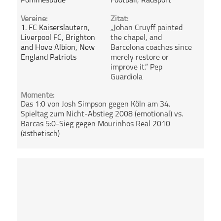
Pommesbude
Football
,
Radsport
Vereine:
Zitat:
1. FC Kaiserslautern
,
„Johan Cruyff painted
Liverpool FC
,
Brighton
the chapel, and
and Hove Albion
,
New
Barcelona coaches since
England Patriots
merely restore or
improve it.” Pep
Guardiola
Momente:
Das 1:0 von Josh Simpson gegen Köln am 34.
Spieltag zum Nicht-Abstieg 2008 (emotional) vs.
Barcas 5:0-Sieg gegen Mourinhos Real 2010
(ästhetisch)