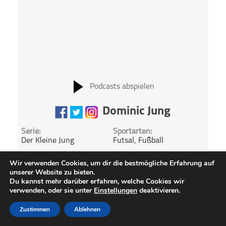
Podcasts abspielen
Dominic Jung
Serie:
Sportarten:
Der Kleine Jung
Futsal
,
Fußball
Vereine:
Zitat:
Wir verwenden Cookies, um dir die bestmögliche Erfahrung auf
Hannover 96
„Futsal ist letztlich auch
unserer Website zu bieten.
nur Fußball in der
Du kannst mehr darüber erfahren, welche Cookies wir
Halle.“ Paul Schomann
verwenden, oder sie unter
Einstellungen
deaktivieren.
Zustimmen
Ablehnen