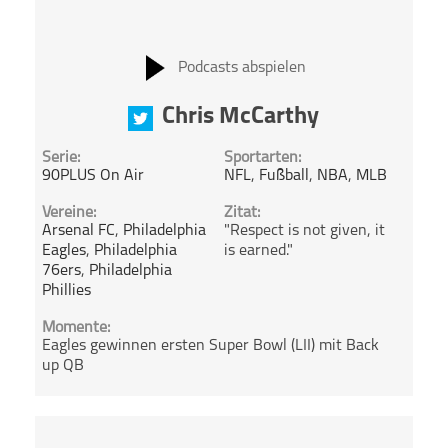
Podcasts abspielen
Chris McCarthy
Serie:
Sportarten:
90PLUS On Air
NFL
,
Fußball
,
NBA
,
MLB
Vereine:
Zitat:
Arsenal FC
,
Philadelphia
"Respect is not given, it
Eagles
,
Philadelphia
is earned."
76ers
,
Philadelphia
Phillies
Momente:
Eagles gewinnen ersten Super Bowl (LII) mit Back
up QB