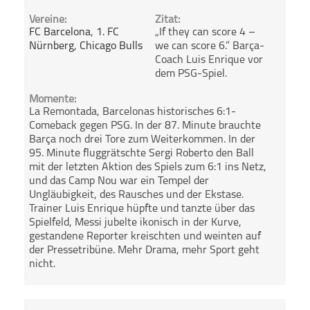
Vereine:
Zitat:
FC Barcelona
,
1. FC
„If they can score 4 –
Nürnberg
,
Chicago Bulls
we can score 6.” Barça-
Coach Luis Enrique vor
dem PSG-Spiel.
Momente:
La Remontada, Barcelonas historisches 6:1-
Comeback gegen PSG. In der 87. Minute brauchte
Barça noch drei Tore zum Weiterkommen. In der
95. Minute fluggrätschte Sergi Roberto den Ball
mit der letzten Aktion des Spiels zum 6:1 ins Netz,
und das Camp Nou war ein Tempel der
Ungläubigkeit, des Rausches und der Ekstase.
Trainer Luis Enrique hüpfte und tanzte über das
Spielfeld, Messi jubelte ikonisch in der Kurve,
gestandene Reporter kreischten und weinten auf
der Pressetribüne. Mehr Drama, mehr Sport geht
nicht.