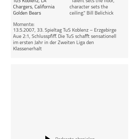
TuS Koblenz
,
LA
"Talent sets the floor,
Chargers
,
California
character sets the
Golden Bears
ceiling." Bill Belichick
Momente:
13.5.2007, 33. Spieltag TuS Koblenz – Erzgebirge
Aue 2:1, Schlusspfiff. Die TuS schafft sensationell
im ersten Jahr in der Zweiten Liga den
Klassenerhalt