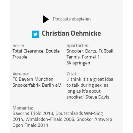
Podcasts abspielen
Christian Oehmicke
Serie:
Sportarten:
Total Clearance
,
Double
Snooker
,
Darts
,
Fußball
,
Trouble
Tennis
,
Formel 1
,
Skispringen
Vereine:
Zitat:
FC Bayern München
,
„I think it's a great idea
Snookerfabrik Berlin e.V.
to talk during sex, as
long as it's about
snooker.” Steve Davis
Momente:
Bayerns Triple 2013, Deutschlands WM-Sieg
2014, Wimbledon-Finale 2008, Snooker Antwerp
Open Finale 2011