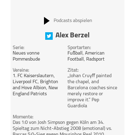
Podcasts abspielen
Alex Berzel
Serie:
Sportarten:
Neues vonne
Fußball
,
American
Pommesbude
Football
,
Radsport
Vereine:
Zitat:
1. FC Kaiserslautern
,
„Johan Cruyff painted
Liverpool FC
,
Brighton
the chapel, and
and Hove Albion
,
New
Barcelona coaches since
England Patriots
merely restore or
improve it.” Pep
Guardiola
Momente:
Das 1:0 von Josh Simpson gegen Köln am 34.
Spieltag zum Nicht-Abstieg 2008 (emotional) vs.
Barcas 5:0-Sieg gegen Mourinhos Real 2010