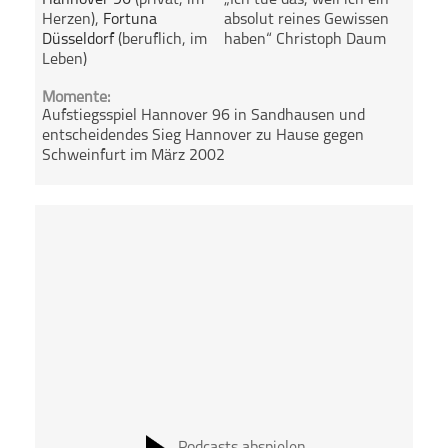
Hannover 96
(privat, im
„Ich tue das, weil ich ein
Herzen),
Fortuna
absolut reines Gewissen
Düsseldorf
(beruflich, im
haben“ Christoph Daum
Leben)
Momente:
Aufstiegsspiel Hannover 96 in Sandhausen und
entscheidendes Sieg Hannover zu Hause gegen
Schweinfurt im März 2002